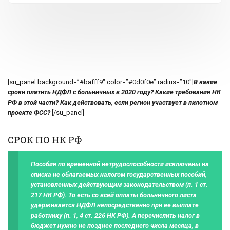
[su_panel background=”#bafff9″ color=”#0d0f0e” radius=”10″]
В какие
сроки платить НДФЛ с больничных в 2020 году? Какие требования НК
РФ в этой части? Как действовать, если регион участвует в пилотном
проекте ФСС?
[/su_panel]
СРОК ПО НК РФ
Пособия по временной нетрудоспособности исключены из
списка не облагаемых налогом государственных пособий,
установленных действующим законодательством (п. 1 ст.
217 НК РФ). То есть со всей оплаты больничного листа
удерживается НДФЛ непосредственно при ее выплате
работнику (п. 1, 4 ст. 226 НК РФ). А перечислить налог в
бюджет нужно не позднее последнего числа месяца, в