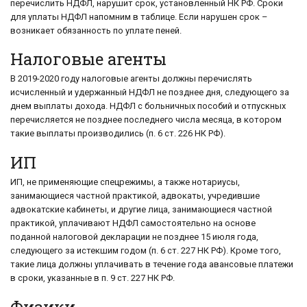
перечислить НДФЛ, нарушит срок, установленный НК РФ. Сроки
для уплаты НДФЛ напомним в таблице. Если нарушен срок –
возникает обязанность по уплате пеней.
Налоговые агенты
В 2019-2020 году налоговые агенты должны перечислять
исчисленный и удержанный НДФЛ не позднее дня, следующего за
днем выплаты дохода. НДФЛ с больничных пособий и отпускных
перечисляется не позднее последнего числа месяца, в котором
такие выплаты производились (п. 6 ст. 226 НК РФ).
ИП
ИП, не применяющие спецрежимы, а также нотариусы,
занимающиеся частной практикой, адвокаты, учредившие
адвокатские кабинеты, и другие лица, занимающиеся частной
практикой, уплачивают НДФЛ самостоятельно на основе
поданной налоговой декларации не позднее 15 июля года,
следующего за истекшим годом (п. 6 ст. 227 НК РФ). Кроме того,
такие лица должны уплачивать в течение года авансовые платежи
в сроки, указанные в п. 9 ст. 227 НК РФ.