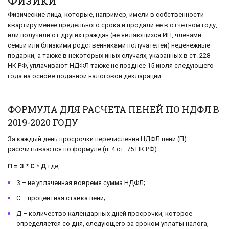
Физики
Физические лица, которые, например, имели в собственности
квартиру менее предельного срока и продали ее в отчетном году,
или получили от других граждан (не являющихся ИП, членами
семьи или близкими родственниками получателей) неденежные
подарки, а также в некоторых иных случаях, указанных в ст. 228
НК РФ, уплачивают НДФЛ также не позднее 15 июля следующего
года на основе поданной налоговой декларации.
ФОРМУЛА ДЛЯ РАСЧЕТА ПЕНЕЙ ПО НДФЛ В
2019-2020 ГОДУ
За каждый день просрочки перечисления НДФЛ пени (П)
рассчитываются по формуле (п. 4 ст. 75 НК РФ):
П = З * С * Д
где,
З – не уплаченная вовремя сумма НДФЛ;
С – процентная ставка пени;
Д – количество календарных дней просрочки, которое
определяется со дня, следующего за сроком уплаты налога,