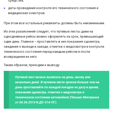
средства;
даты проведения контроля его технического состояния и
медицинских осмотров.
При этом все остальные реквизиты должны быть неизменными.
Из этих разъяснений следует, что путевые листы даже на
однодневные рейсы можно оформлять на срок, превышающий
один день. Главное – проставлять в них показания одометра,
сведения о выезде и заезде, отметки о медосмотре и контроле
технического состояния перед каждым рейсом и после
возвращения из него.
Таким образом, приходим к выводу:
Путевой лист можно выписать на день, месяц или
несколько дней. В путевом листе сроком больше чем на
день проставляйте по каждой поездке ее дату и время,
показания одометра, отметки о медосмотре и
техническом состоянии автомобиля (Письмо Минтранса
от 04.04.2019 N ДЗ-514-ПГ).