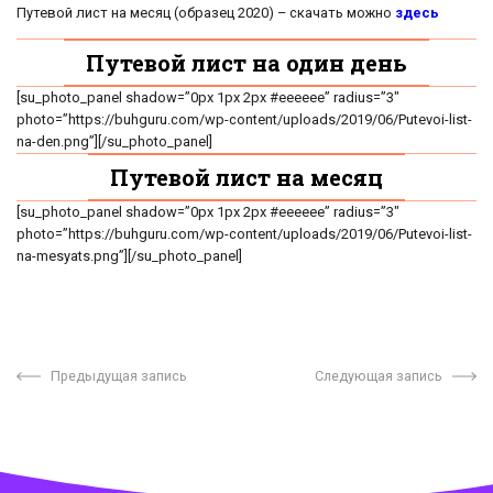
Путевой лист на месяц (образец 2020) – скачать можно
здесь
Путевой лист на один день
[su_photo_panel shadow=”0px 1px 2px #eeeeee” radius=”3″
photo=”https://buhguru.com/wp-content/uploads/2019/06/Putevoi-list-
na-den.png”][/su_photo_panel]
Путевой лист на месяц
[su_photo_panel shadow=”0px 1px 2px #eeeeee” radius=”3″
photo=”https://buhguru.com/wp-content/uploads/2019/06/Putevoi-list-
na-mesyats.png”][/su_photo_panel]
Предыдущая запись
Следующая запись