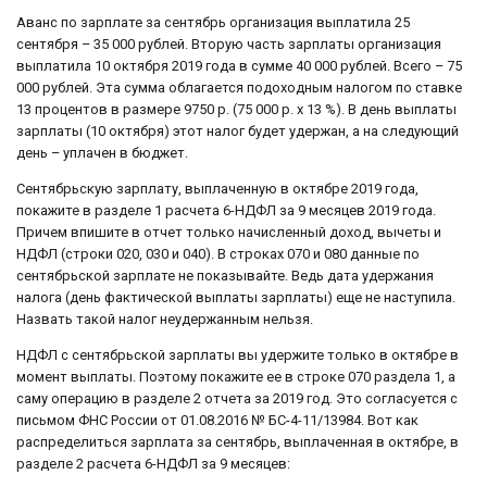
Аванс по зарплате за сентябрь организация выплатила 25
сентября – 35 000 рублей. Вторую часть зарплаты организация
выплатила 10 октября 2019 года в сумме 40 000 рублей. Всего – 75
000 рублей. Эта сумма облагается подоходным налогом по ставке
13 процентов в размере 9750 р. (75 000 р. x 13 %). В день выплаты
зарплаты (10 октября) этот налог будет удержан, а на следующий
день – уплачен в бюджет.
Сентябрьскую зарплату, выплаченную в октябре 2019 года,
покажите в разделе 1 расчета 6-НДФЛ за 9 месяцев 2019 года.
Причем впишите в отчет только начисленный доход, вычеты и
НДФЛ (строки 020, 030 и 040). В строках 070 и 080 данные по
сентябрьской зарплате не показывайте. Ведь дата удержания
налога (день фактической выплаты зарплаты) еще не наступила.
Назвать такой налог неудержанным нельзя.
НДФЛ с сентябрьской зарплаты вы удержите только в октябре в
момент выплаты. Поэтому покажите ее в строке 070 раздела 1, а
саму операцию в разделе 2 отчета за 2019 год. Это согласуется с
письмом ФНС России от 01.08.2016 № БС-4-11/13984. Вот как
распределиться зарплата за сентябрь, выплаченная в октябре, в
разделе 2 расчета 6-НДФЛ за 9 месяцев: