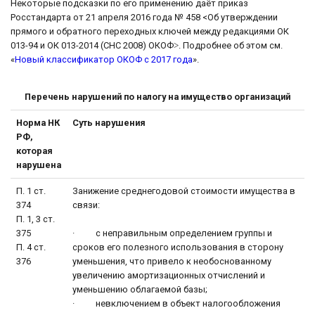
Некоторые подсказки по его применению даёт приказ
Росстандарта от 21 апреля 2016 года № 458 <Об утверждении
прямого и обратного переходных ключей между редакциями ОК
013-94 и ОК 013-2014 (СНС 2008) ОКОФ˃. Подробнее об этом см.
«
Новый классификатор ОКОФ с 2017 года
».
Перечень нарушений по налогу на имущество организаций
Норма НК
Суть нарушения
РФ,
которая
нарушена
П. 1 ст.
Занижение среднегодовой стоимости имущества в
374
связи:
П. 1, 3 ст.
375
· с неправильным определением группы и
П. 4 ст.
сроков его полезного использования в сторону
376
уменьшения, что привело к необоснованному
увеличению амортизационных отчислений и
уменьшению облагаемой базы;
· невключением в объект налогообложения