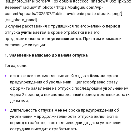
[su_photo_panel border=”1px double #cccccc” shadow=”0px 1px 2px
#eeeeee” radius=”3″ photo=”https://buhguru.com/wp-
content/uploads/2025/07/Tablica-uvolnenie-posle-otpuska.png”]
[/su_photo_panel]
В случае расставания с трудящихся по его желанию период
отпуска
учитывается
в сроке отработки и на его
продолжительность
не увеличивается.
При этом возможны
следующие ситуации:
1. Заявление написано до начала отпуска
Тогда, если:
остаток неиспользованных дней отдыха
больше
срока
предупреждения об увольнении – целесообразно сразу
оформить заявление на отпуск с последующим увольнением
через 2 недели, а неиспользованный период компенсировать
деньгами;
длительность отпуска
менее
срока предупреждения об
увольнении – продолжительность отпуска включают в
период отработки, а оставшиеся дни до даты увольнения
сотрудник выходит отрабатывать.