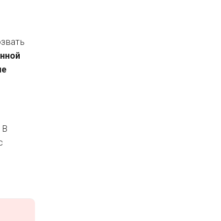
звать
нной
не
 В
с