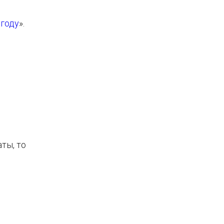
 году
».
ты, то