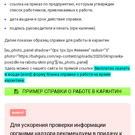
ссылка на приказ по предприятию, которым утвержден
список работников, привлекаемых к работе;
дата выдачи и срок действия справки;
подпись руководителя и печать (при наличии).
Далее показан образец справки для работы в карантин.
[su_photo_panel shadow=”0px 1px 2px #eeeeee” radius=”3″
photo=”https://buhguru.com/wp-content/uploads/2020/04/spravka-
poezdki-na-rabotu-skrin.png”][/su_photo_panel]
Здесь можно с нашего сайта по прямой ссылке
бесплатно скачать
в ворде (word) форму бланка справки о работе на время
карантина
.
ПРИМЕР СПРАВКИ О РАБОТЕ В КАРАНТИН
важно!
Для ускорения проверки информации
органами надзора рекомендуем в придачу к