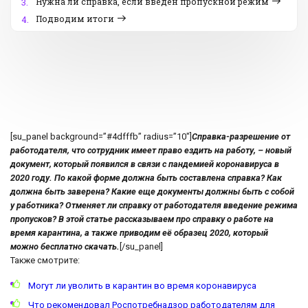
Нужна ли справка, если введен пропускной режим
3.
Подводим итоги
4.
[su_panel background=”#4dfffb” radius=”10″]
Справка-разрешение от
работодателя, что сотрудник имеет право ездить на работу, – новый
документ, который появился в связи с пандемией коронавируса в
2020 году. По какой форме должна быть составлена справка? Как
должна быть заверена? Какие еще документы должны быть с собой
у работника? Отменяет ли справку от работодателя введение режима
пропусков? В этой статье рассказываем про
с
правку о работе на
время карантина, а также приводим её образец 2020, который
можно бесплатно скачать.
[/su_panel]
Также смотрите:
Могут ли уволить в карантин во время коронавируса
Что рекомендовал Роспотребнадзор работодателям для