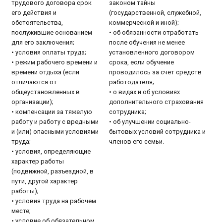
трудового договора срок
законом тайны
его действия и
(государственной, служебной,
обстоятельства,
коммерческой и иной);
послужившие основанием
• об обязанности отработать
для его заключения;
после обучения не менее
• условия оплаты труда;
установленного договором
• режим рабочего времени и
срока, если обучение
времени отдыха (если
проводилось за счет средств
отличаются от
работодателя;
общеустановленных в
• о видах и об условиях
организации);
дополнительного страхования
• компенсации за тяжелую
сотрудника;
работу и работу с вредными
• об улучшении социально-
и (или) опасными условиями
бытовых условий сотрудника и
труда;
членов его семьи.
• условия, определяющие
характер работы
(подвижной, разъездной, в
пути, другой характер
работы);
• условия труда на рабочем
месте;
• условие об обязательном