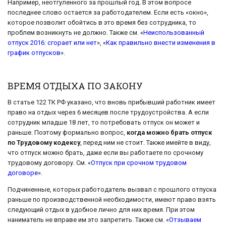
Например, неотгуленного за прошлый год. В этом вопросе
последнее слово остается за работодателем. Если есть «окно»,
которое позволит обойтись в это время без сотрудника, то
проблем возникнуть не должно. Также см. «
Неиспользованный
отпуск 2016: сгорает или нет
», «
Как правильно внести изменения в
график отпусков
».
ВРЕМЯ ОТДЫХА ПО ЗАКОНУ
В статье 122 ТК РФ указано, что вновь прибывший работник имеет
право на отдых через 6 месяцев после трудоустройства. А если
сотрудник младше 18 лет, то потребовать отпуск он может и
раньше. Поэтому формально вопрос,
когда можно брать отпуск
по Трудовому кодексу
, перед ним не стоит. Также имейте в виду,
что отпуск можно брать, даже если вы работаете по срочному
трудовому договору. См. «
Отпуск при срочном трудовом
договоре
».
Подчиненные, которых работодатель вызвал с прошлого отпуска
раньше по производственной необходимости, имеют право взять
следующий отдых в удобное лично для них время. При этом
наниматель не вправе им это запретить. Также см. «
Отзываем