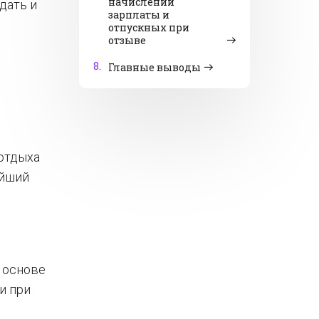
начислении
дать и
зарплаты и
отпускных при
отзыве
8.
Главные выводы
отдыха
айший
а основе
и при