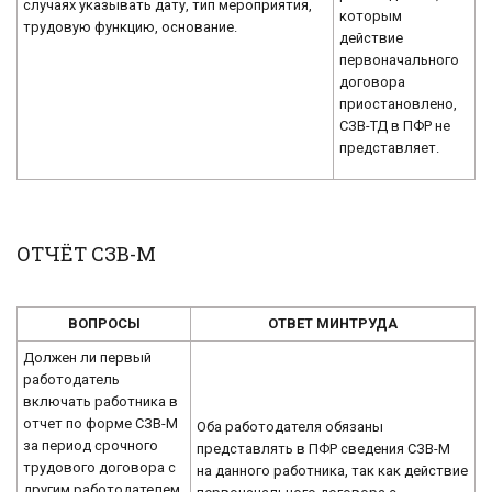
случаях указывать дату, тип мероприятия,
которым
трудовую функцию, основание.
действие
первоначального
договора
приостановлено,
СЗВ-ТД в ПФР не
представляет.
ОТЧЁТ СЗВ-М
ВОПРОСЫ
ОТВЕТ МИНТРУДА
Должен ли первый
работодатель
включать работника в
отчет по форме СЗВ-М
Оба работодателя обязаны
за период срочного
представлять в ПФР сведения СЗВ-М
трудового договора с
на данного работника, так как действие
другим работодателем.