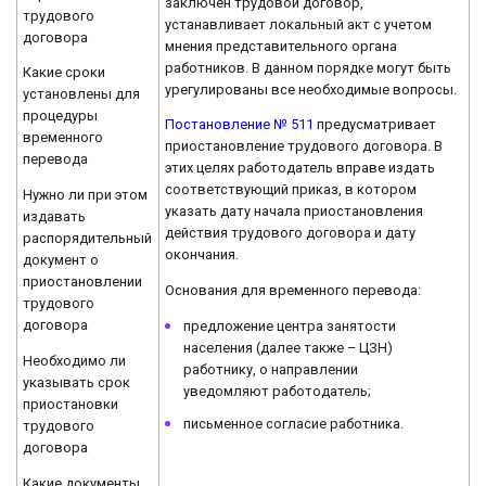
заключен трудовой договор,
трудового
устанавливает локальный акт с учетом
договора
мнения представительного органа
работников. В данном порядке могут быть
Какие сроки
урегулированы все необходимые вопросы.
установлены для
процедуры
Постановление № 511
предусматривает
временного
приостановление трудового договора. В
перевода
этих целях работодатель вправе издать
соответствующий приказ, в котором
Нужно ли при этом
указать дату начала приостановления
издавать
действия трудового договора и дату
распорядительный
окончания.
документ о
приостановлении
Основания для временного перевода:
трудового
договора
предложение центра занятости
населения (далее также – ЦЗН)
Необходимо ли
работнику, о направлении
указывать срок
уведомляют работодатель;
приостановки
письменное согласие работника.
трудового
договора
Какие документы