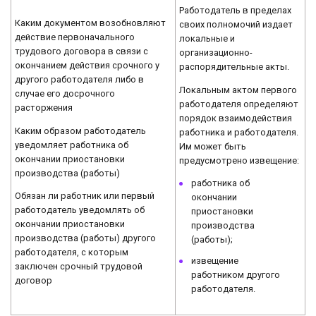
Работодатель в пределах
Каким документом возобновляют
своих полномочий издает
действие первоначального
локальные и
трудового договора в связи с
организационно-
окончанием действия срочного у
распорядительные акты.
другого работодателя либо в
Локальным актом первого
случае его досрочного
работодателя определяют
расторжения
порядок взаимодействия
Каким образом работодатель
работника и работодателя.
уведомляет работника об
Им может быть
окончании приостановки
предусмотрено извещение:
производства (работы)
работника об
Обязан ли работник или первый
окончании
работодатель уведомлять об
приостановки
окончании приостановки
производства
производства (работы) другого
(работы);
работодателя, с которым
извещение
заключен срочный трудовой
работником другого
договор
работодателя.