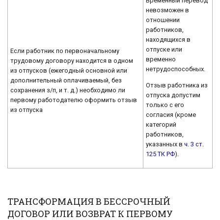
Временный перевод
невозможен в
отношении
работников,
находящихся в
отпуске или
Если работник по первоначальному
временно
трудовому договору находится в одном
нетрудоспособных.
из отпусков (ежегодный основной или
дополнительный оплачиваемый, без
Отзыв работника из
сохранения з/п, и т. д.) необходимо ли
отпуска допустим
первому работодателю оформить отзыв
только с его
из отпуска
согласия (кроме
категорий
работников,
указанных в
ч. 3 ст.
125 ТК РФ
).
ТРАНСФОРМАЦИЯ В БЕССРОЧНЫЙ
ДОГОВОР ИЛИ ВОЗВРАТ К ПЕРВОМУ