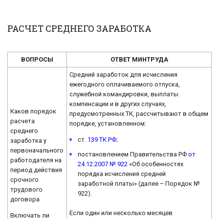
РАСЧЕТ СРЕДНЕГО ЗАРАБОТКА
ВОПРОСЫ
ОТВЕТ МИНТРУДА
Средний заработок для исчисления
ежегодного оплачиваемого отпуска,
служебной командировки, выплаты
компенсации и в других случаях,
Каков порядок
предусмотренных ТК, рассчитывают в общем
расчета
порядке, установленном:
среднего
ст.
139 ТК РФ
;
заработка у
первоначального
постановлением Правительства РФ
от
работодателя на
24.12.2007 № 922
«Об особенностях
период действия
порядка исчисления средней
срочного
заработной платы» (далее – Порядок №
трудового
922).
договора
Если один или несколько месяцев
Включать ли