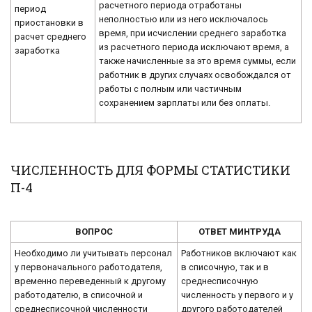
расчетного периода отработаны
период
неполностью или из него исключалось
приостановки в
время, при исчислении среднего заработка
расчет среднего
из расчетного периода исключают время, а
заработка
также начисленные за это время суммы, если
работник в других случаях освобождался от
работы с полным или частичным
сохранением зарплаты или без оплаты.
ЧИСЛЕННОСТЬ ДЛЯ ФОРМЫ СТАТИСТИКИ
П-4
ВОПРОС
ОТВЕТ МИНТРУДА
Необходимо ли учитывать персонал
Работников включают как
у первоначального работодателя,
в списочную, так и в
временно переведенный к другому
среднесписочную
работодателю, в списочной и
численность у первого и у
среднесписочной численности
другого работодателей