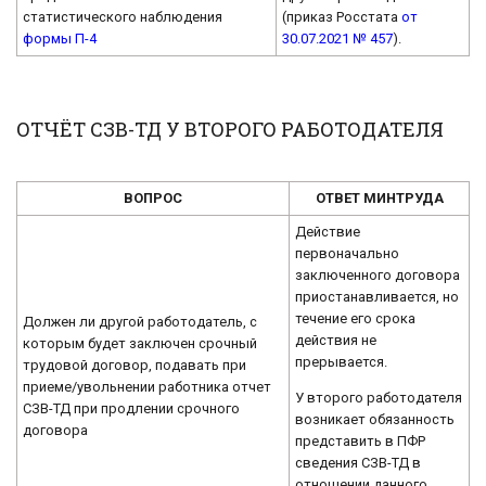
статистического наблюдения
(приказ Росстата
от
формы П-4
30.07.2021 № 457
).
ОТЧЁТ СЗВ-ТД У ВТОРОГО РАБОТОДАТЕЛЯ
ВОПРОС
ОТВЕТ МИНТРУДА
Действие
первоначально
заключенного договора
приостанавливается, но
течение его срока
Должен ли другой работодатель, с
действия не
которым будет заключен срочный
прерывается.
трудовой договор, подавать при
приеме/увольнении работника отчет
У второго работодателя
СЗВ-ТД при продлении срочного
возникает обязанность
договора
представить в ПФР
сведения СЗВ-ТД в
отношении данного