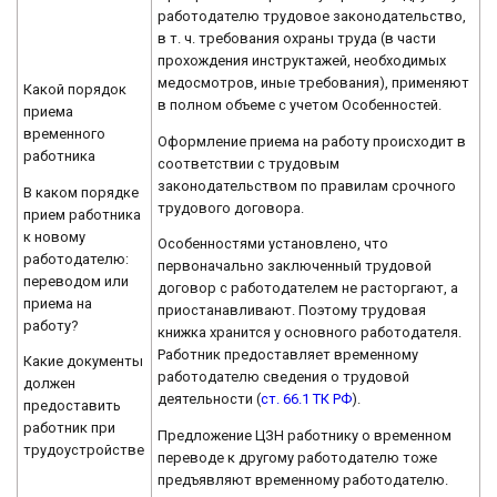
работодателю трудовое законодательство,
в т. ч. требования охраны труда (в части
прохождения инструктажей, необходимых
медосмотров, иные требования), применяют
Какой порядок
в полном объеме с учетом Особенностей.
приема
временного
Оформление приема на работу происходит в
работника
соответствии с трудовым
законодательством по правилам срочного
В каком порядке
трудового договора.
прием работника
к новому
Особенностями установлено, что
работодателю:
первоначально заключенный трудовой
переводом или
договор с работодателем не расторгают, а
приема на
приостанавливают. Поэтому трудовая
работу?
книжка хранится у основного работодателя.
Работник предоставляет временному
Какие документы
работодателю сведения о трудовой
должен
деятельности (
ст. 66.1 ТК РФ
).
предоставить
работник при
Предложение ЦЗН работнику о временном
трудоустройстве
переводе к другому работодателю тоже
предъявляют временному работодателю.