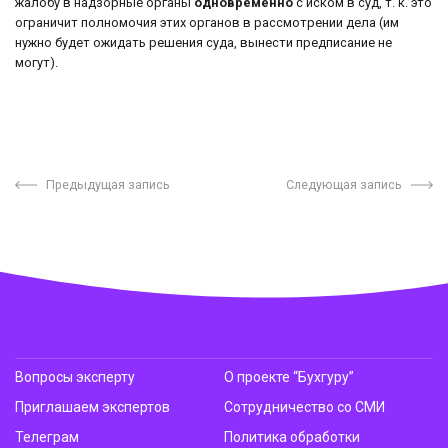
жалобу в надзорные органы
одновременно
с иском в суд, т. к. это
ограничит полномочия этих органов в рассмотрении дела (им
нужно будет ожидать решения суда, вынести предписание не
могут).
Предыдущая запись
Следующая запись
Вопросы эксперту
О проекте “Бухгуру”
Приглашаем экспертов
Сотрудничество со СМИ
Телеграм
Политика обработки