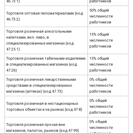
46.73.1)
работников
50% общей
Торговля оптовая пиломатериалами (код
численности
46.73.2)
работников
Торговля розничная алкогольными
15% общей
напитками, вкл. пиво, в
численности
специализированных магазинах (код
работников
47.25.1)
Торговля розничная табачными изделиями
15% общей
в специализированных магазинах (код
численности
47.26)
работников
Торговля розничная лекарственными
0% общей
средствами в специализированных
численности
магазинах (аптеках) (код 47.73)
работников
0% общей
Торговля розничная в нестационарных
численности
торговых объектах и на рынках (код 47.8)
работников
0% общей
Торговля розничная прочая вне
численности
магазинов, палаток, рынков (код 47.99)