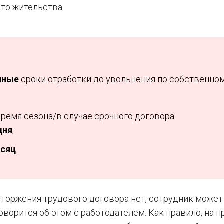
то жительства.
иные
сроки отработки до увольнения по собственно
время сезона/в случае срочного договора
дня
;
есяц
.
сторжения трудового договора нет, сотрудник может
оворится об этом с работодателем. Как правило, на п