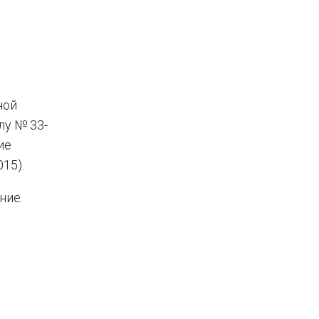
ной
лу № 33-
ие
15).
ние.