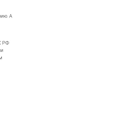
ию. А
К РФ
ии
м