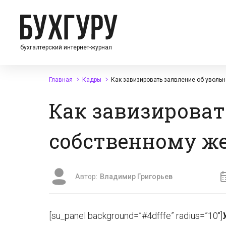
бухгалтерский интернет-журнал
Главная
Кадры
Как завизировать заявление об уволь
Как завизироват
собственному ж
Автор:
Владимир Григорьев
[su_panel background=”#4dfffe” radius=”10″]