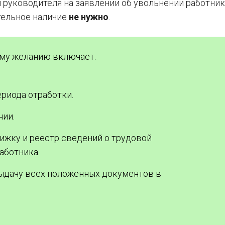
руководителя на заявлении об увольнении работника
тельное наличие
не нужно
.
му желанию включает:
ериода отработки.
нии.
ижку и реестр сведений о трудовой
аботника.
выдачу всех положенных документов в