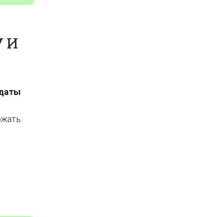
У И
даты
ржать: