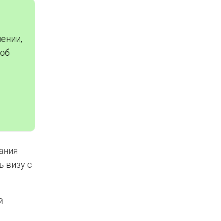
ении,
 об
ания
ь визу с
й