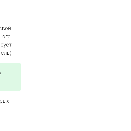
свой
ного
ирует
ель).
о
орых