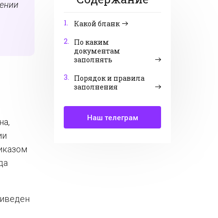
шении
1.
Какой бланк
2.
По каким
документам
заполнять
3.
Порядок и правила
заполнения
Наш телеграм
на,
ии
иказом
да
риведен