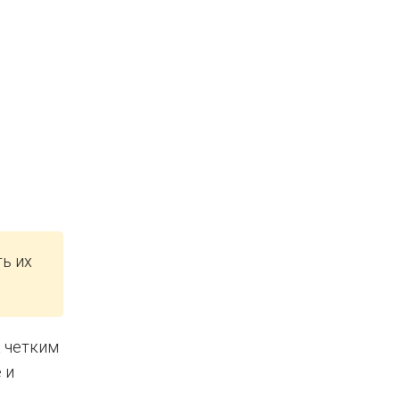
ь их
а четким
 и