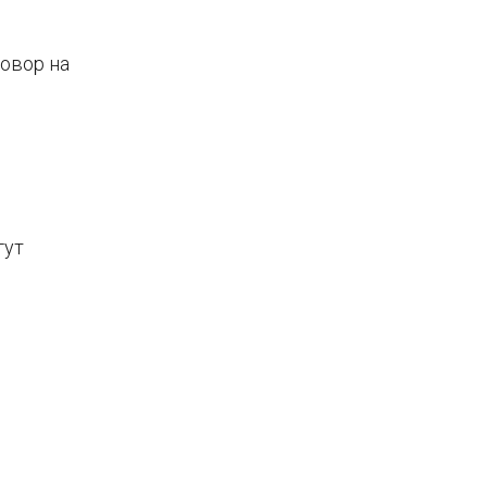
овор на
гут