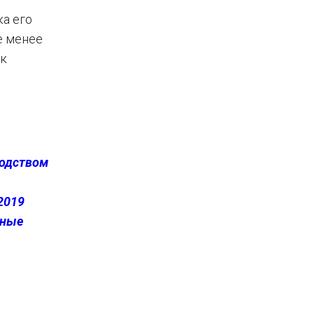
а его
е менее
ок
водством
2019
ьные