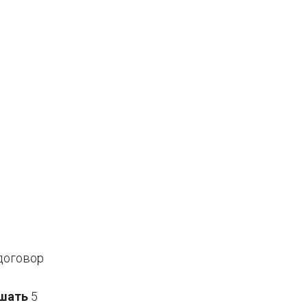
договор
шать
5