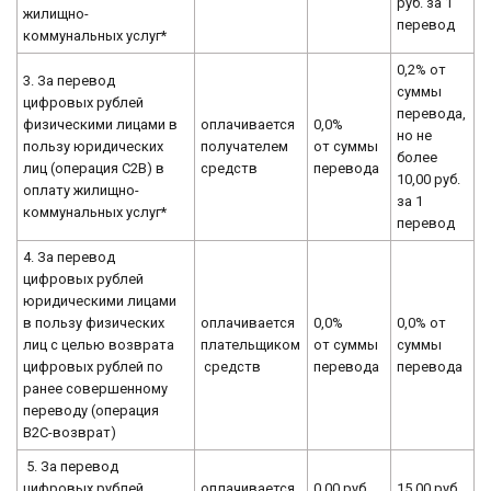
руб. за 1
жилищно-
перевод
коммунальных услуг*
0,2% от
3. За перевод
суммы
цифровых рублей
перевода,
физическими лицами в
оплачивается
0,0%
но не
пользу юридических
получателем
от суммы
более
лиц (операция C2B) в
средств
перевода
10,00 руб.
оплату жилищно-
за 1
коммунальных услуг*
перевод
4. За перевод
цифровых рублей
юридическими лицами
в пользу физических
оплачивается
0,0%
0,0% от
лиц с целью возврата
плательщиком
от суммы
суммы
цифровых рублей по
средств
перевода
перевода
ранее совершенному
переводу (операция
В2С-возврат)
5. За перевод
цифровых рублей
оплачивается
0,00 руб.
15,00 руб.