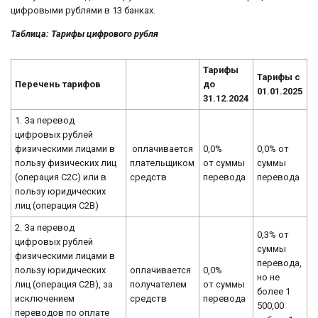
цифровыми рублями в 13 банках.
Таблица: Тарифы цифрового рубля
Тарифы
Тарифы с
Перечень тарифов
до
01.01.2025
31.12.2024
1. За перевод
цифровых рублей
физическими лицами в
оплачивается
0,0%
0,0% от
пользу физических лиц
плательщиком
от суммы
суммы
(операция C2С) или в
средств
перевода
перевода
пользу юридических
лиц (операция C2В)
2. За перевод
0,3% от
цифровых рублей
суммы
физическими лицами в
перевода,
пользу юридических
оплачивается
0,0%
но не
лиц (операция C2B), за
получателем
от суммы
более 1
исключением
средств
перевода
500,00
переводов по оплате