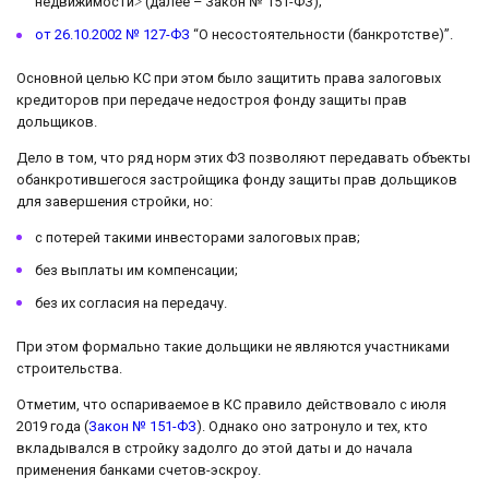
недвижимости˃ (далее – Закон № 151-ФЗ);
от 26.10.2002 № 127-ФЗ
“О несостоятельности (банкротстве)”.
Основной целью КС при этом было защитить права залоговых
кредиторов при передаче недостроя фонду защиты прав
дольщиков.
Дело в том, что ряд норм этих ФЗ позволяют передавать объекты
обанкротившегося застройщика фонду защиты прав дольщиков
для завершения стройки, но:
с потерей такими инвесторами залоговых прав;
без выплаты им компенсации;
без их согласия на передачу.
При этом формально такие дольщики не являются участниками
строительства.
Отметим, что оспариваемое в КС правило действовало с июля
2019 года (
Закон № 151-ФЗ
). Однако оно затронуло и тех, кто
вкладывался в стройку задолго до этой даты и до начала
применения банками счетов-эскроу.