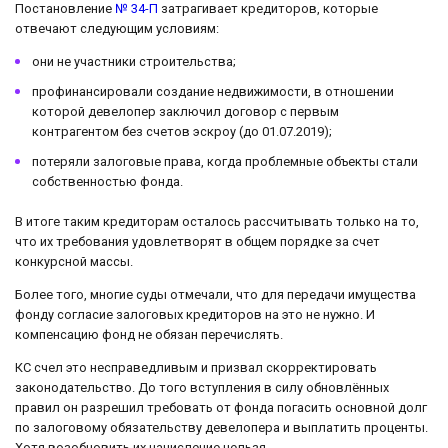
Постановление
№ 34-П
затрагивает кредиторов, которые
отвечают следующим условиям:
они не участники строительства;
профинансировали создание недвижимости, в отношении
которой девелопер заключил договор с первым
контрагентом без счетов эскроу (до 01.07.2019);
потеряли залоговые права, когда проблемные объекты стали
собственностью фонда.
В итоге таким кредиторам осталось рассчитывать только на то,
что их требования удовлетворят в общем порядке за счет
конкурсной массы.
Более того, многие суды отмечали, что для передачи имущества
фонду согласие залоговых кредиторов на это не нужно. И
компенсацию фонд не обязан перечислять.
КС счел это несправедливым и призвал скорректировать
законодательство. До того вступления в силу обновлённых
правил он разрешил требовать от фонда погасить основной долг
по залоговому обязательству девелопера и выплатить проценты.
Хотя возобновить их начисление нельзя.