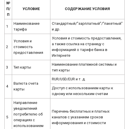
№
П/
УСЛОВИЕ
СОДЕРЖАНИЕ УСЛОВИЯ
П
Наименование
Стандартный/”зарплатный”/”пакетный”
1
тарифа
и др.
Условия и стоимость предоставления,
Условия и
а также ссылка на страницу с
2
стоимость
информацией о тарифе банка в
предоставления
Интернете
Наименование платежной системы и
3
Тип карты
тип карты
RUR/USD/EUR и т. д.
Валюта счета
4
Доступ с использованием карты к
карты
одному или нескольким счетам
Направление
уведомлений
Перечень бесплатных и платных
потребителю об
5
каналов с указанием сроков
операциях с
информирования и стоимости
использованием