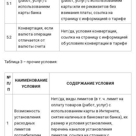
(работ, услуг) с
(работ, услуг) с использованием
5.1
использованием
карты или ее реквизитов без
карты банка
взимания платы, ссылка на
страницу с информацией о тарифе
Конвертация, если
Нет/да, условия конвертации,
валюта операции
5.2
ссылка на страницу с информацией
отличается от
об условиях конвертации в тарифе
валюты счета
Таблица 3 – прочие условия:
№
НАИМЕНОВАНИЕ
П/
СОДЕРЖАНИЕ УСЛОВИЯ
УСЛОВИЯ
П
Нет/да, виды лимитов (в т. ч. лимит на
оплату товаров (работ, услуг) с
Возможность
использованием карты в Интернете,
установления
снятие наличных в банкоматах банка), их
1
расходных
размер и условия установления,
лимитов
перечень каналов установления
потребителем
лимитов, ссылка на страницу с