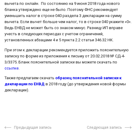
вычета по онлайн. По состоянию на 9 июня 2018 года нового
бланка утверждено еще не было. Поэтому ФНС рекомендует
уменьшить налог в строке 040 раздела 3 декларации на сумму
вычета. Если вычет больше чем налог, то в строке 040 укажите «0».
Ведь ЕНВД не может быть со знаком минус. Разницу ИП вправе
учесть в следующих периодах с учетом ограничений,
установленных абзацами 4 и 5 пункта 2.2 статьи 346.32 НК.
При этом к декларации рекомендуется приложить пояснительную
записку по форме из приложения к письму от 20.02.2018 № СД-4-
3/3375. Бланк пояснительной записки вы можете скачать по
ссылке
.
Также предлагаем скачать
образец пояснительной записки к
декларации по ЕНВД
в 2018 году (до утверждения новой формы
декларации).
Предыдущая запись
Следующая запись