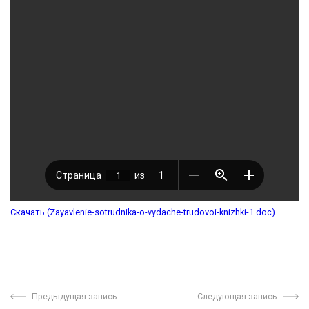
Скачать (Zayavlenie-sotrudnika-o-vydache-trudovoi-knizhki-1.doc)
Предыдущая запись
Следующая запись