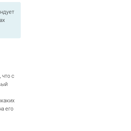
ендует
ах
, что с
вый
икаких
на его