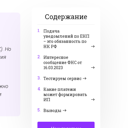
Содержание
1.
Подача
уведомлений по ЕНП
– это обязанность по
НК РФ
). Но
ния
2.
Интересное
сообщение ФНС от
16.03.2023
3.
Тестируем сервис
ожно
4.
Какие платежи
и
может формировать
ИП
5.
Выводы