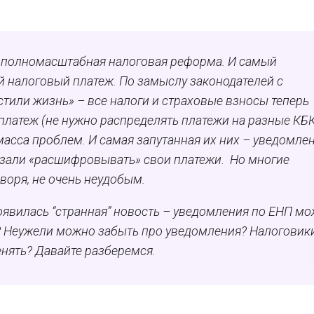
ась полномасштабная налоговая реформа. И самый
 налоговый платеж. По замыслу законодателей с
тили жизнь» – все налоги и страховые взносы теперь
латеж (не нужно распределять платежи на разные КБК
асса проблем. И самая запутанная их них – уведомле
язали «расшифровывать» свои платежи. Но многие
оворя, не очень неудобым.
оявилась “странная” новость – уведомления по ЕНП м
ь? Неужели можно забыть про уведомления? Налоговик
нять? Давайте разберемся.