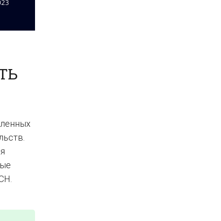
ТЬ
сленных
льств.
ая
вые
СН.