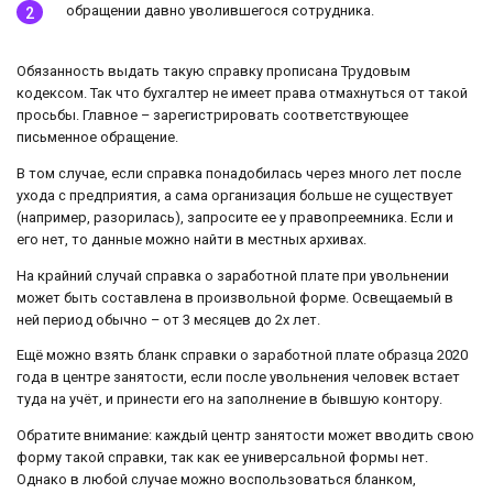
обращении давно уволившегося сотрудника.
Обязанность выдать такую справку прописана Трудовым
кодексом. Так что бухгалтер не имеет права отмахнуться от такой
просьбы. Главное – зарегистрировать соответствующее
письменное обращение.
В том случае, если справка понадобилась через много лет после
ухода с предприятия, а сама организация больше не существует
(например, разорилась), запросите ее у правопреемника. Если и
его нет, то данные можно найти в местных архивах.
На крайний случай справка о заработной плате при увольнении
может быть составлена в произвольной форме. Освещаемый в
ней период обычно – от 3 месяцев до 2х лет.
Ещё можно взять бланк справки о заработной плате образца 2020
года в центре занятости, если после увольнения человек встает
туда на учёт, и принести его на заполнение в бывшую контору.
Обратите внимание: каждый центр занятости может вводить свою
форму такой справки, так как ее универсальной формы нет.
Однако в любой случае можно воспользоваться бланком,