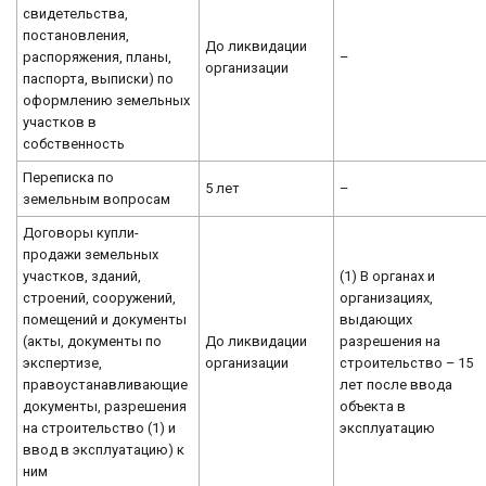
свидетельства,
постановления,
До ликвидации
распоряжения, планы,
–
организации
паспорта, выписки) по
оформлению земельных
участков в
собственность
Переписка по
5 лет
–
земельным вопросам
Договоры купли-
продажи земельных
участков, зданий,
(1) В органах и
строений, сооружений,
организациях,
помещений и документы
выдающих
(акты, документы по
До ликвидации
разрешения на
экспертизе,
организации
строительство – 15
правоустанавливающие
лет после ввода
документы, разрешения
объекта в
на строительство (1) и
эксплуатацию
ввод в эксплуатацию) к
ним