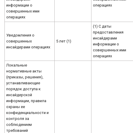
информации о
операциях
совершенных ими
операциях
(1) С даты
предоставления
Уведомления о
инсайдерами
совершенных
5 лет (1)
информации о
инсайдерами операциях
совершенных ими
операциях
Локальные
нормативные акты
(приказы, решения),
устанавливающие
порядок доступа к
инсайдерской
информации, правила
охраны ее
конфиденциальности и
контроля за
соблюдением
требований