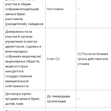
участие в общем
собрании владельцев
Постоянно
–
ценных бумаг,
участников
(учредителей), пайщиков
Доверенности на
участие в органах
управления (советах
директоров, годовых и
внеочередных
(1) После истечения
собраниях акционеров)
5 лет (1)
срока действия или
акционерных обществ,
отзыва
акции которых
находятся в
государственной,
муниципальной
собственности
Договоры купли-
До ликвидации
продажи ценных бумаг,
–
организации
долей, паев