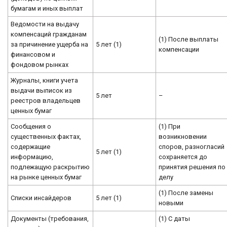
бумагам и иных выплат
Ведомости на выдачу
компенсаций гражданам
(1) После выплаты
за причинение ущерба на
5 лет (1)
компенсации
финансовом и
фондовом рынках
Журналы, книги учета
выдачи выписок из
5 лет
–
реестров владельцев
ценных бумаг
Сообщения о
(1) При
существенных фактах,
возникновении
содержащие
споров, разногласий
5 лет (1)
информацию,
сохраняется до
подлежащую раскрытию
принятия решения по
на рынке ценных бумаг
делу
(1) После замены
Списки инсайдеров
5 лет (1)
новыми
Документы (требования,
(1) С даты