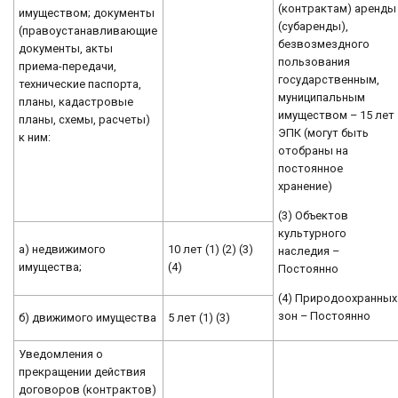
(контрактам) аренды
имуществом; документы
(субаренды),
(правоустанавливающие
безвозмездного
документы, акты
пользования
приема-передачи,
государственным,
технические паспорта,
муниципальным
планы, кадастровые
имуществом – 15 лет
планы, схемы, расчеты)
ЭПК (могут быть
к ним:
отобраны на
постоянное
хранение)
(3) Объектов
культурного
а) недвижимого
10 лет (1) (2) (3)
наследия –
имущества;
(4)
Постоянно
(4) Природоохранных
зон – Постоянно
б) движимого имущества
5 лет (1) (3)
Уведомления о
прекращении действия
договоров (контрактов)