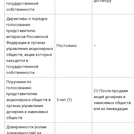
договору
государственной
собственности
Директивы о порядке
голосования
представителю
интересов Российской
Федерации в органах
Постоянно
–
управления акционерных
обществ, акции которых
находятся в
государственной
собственности
Поручения по
голосованию
(1) После продажи
представителям
акций дочерних и
акционерных обществ в
5 лет (1)
зависимых обществ
органах управления
или их ликвидации
дочерних и зависимых
обществ
Доверенности (копии
доверенностей) на