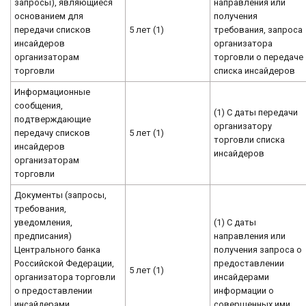
запросы), являющиеся
направления или
основанием для
получения
передачи списков
5 лет (1)
требования, запроса
инсайдеров
организатора
организаторам
торговли о передаче
торговли
списка инсайдеров
Информационные
сообщения,
(1) С даты передачи
подтверждающие
организатору
передачу списков
5 лет (1)
торговли списка
инсайдеров
инсайдеров
организаторам
торговли
Документы (запросы,
требования,
уведомления,
(1) С даты
предписания)
направления или
Центрального банка
получения запроса о
Российской Федерации,
предоставлении
5 лет (1)
организатора торговли
инсайдерами
о предоставлении
информации о
инсайдерами
совершенных ими