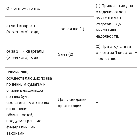
(1) Присланные для
Отчеты эмитента:
сведения отчеты
эмитента за 1
квартал – До
а) за 1 квартал
Постоянно (1)
минования
(отчетного) года;
надобности.
(2) При отсутствии
б) за 2 – 4 кварталы
отчета за 1 квартал 
5 лет (2)
(отчетного) года
Постоянно
Списки лиц,
осуществляющих права
по ценным бумагам и
списки владельцев
ценных бумаг,
До ликвидации
составленные в целях
–
организации
исполнения
обязанностей,
предусмотренных
федеральными
законами