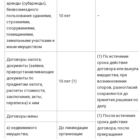
аренды (субаренды),
безвозмездного
пользования зданиями,
10 лет
–
строениями,
сооружениями,
помещениями,
земельными участками и
иным имуществом
(1) По истечении
Договоры залога;
срока действия
документы (заявки,
договора или выкупа
правоустанавливающие
имущества; при
документы по
10 лет (1)
возникновении
предметам залога,
споров, разногласий
расчеты стоимости,
сохраняются до
заключения, акты,
принятия решения по
переписка) к ним
делу
(1) После истечения
Договоры мены:
срока действия
а) недвижимого
До ликвидации
договора; после
имущества;
организации
прекращения