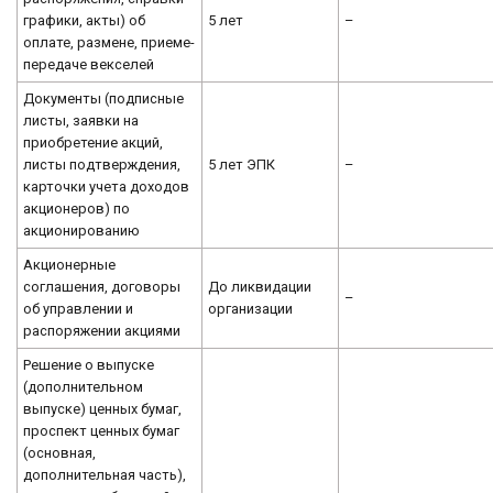
графики, акты) об
5 лет
–
оплате, размене, приеме-
передаче векселей
Документы (подписные
листы, заявки на
приобретение акций,
листы подтверждения,
5 лет ЭПК
–
карточки учета доходов
акционеров) по
акционированию
Акционерные
соглашения, договоры
До ликвидации
–
об управлении и
организации
распоряжении акциями
Решение о выпуске
(дополнительном
выпуске) ценных бумаг,
проспект ценных бумаг
(основная,
дополнительная часть),