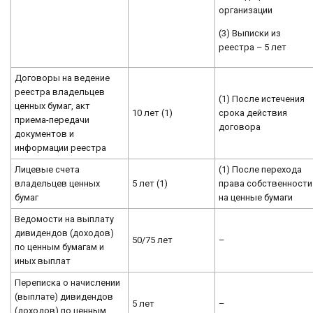
организации
(3) Выписки из
реестра – 5 лет
Договоры на ведение
реестра владельцев
(1) После истечения
ценных бумаг, акт
10 лет (1)
срока действия
приема-передачи
договора
документов и
информации реестра
Лицевые счета
(1) После перехода
владельцев ценных
5 лет (1)
права собственности
бумаг
на ценные бумаги
Ведомости на выплату
дивидендов (доходов)
50/75 лет
–
по ценным бумагам и
иных выплат
Переписка о начислении
(выплате) дивидендов
5 лет
–
(доходов) по ценным