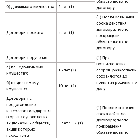
обязательств по
б) движимого имущества
5 лет (1)
договору
(1) После истечения
срока действия
договора; после
Договоры проката
5 лет (1)
прекращения
обязательств по
договору
Договоры поручения:
(1) При
возникновении
а) по недвижимому
15 лет (1)
споров, разногласий
имуществу;
сохраняются до
принятия решения по
б) по движимому
10 лет (1)
делу
имуществу
Договоры на
представление
(1) После истечения
интересов государства
срока действия
в органах управления
договора; после
акционерных обществ,
5 лет ЭПК (1)
прекращения
акции которых
обязательств по
находятся в