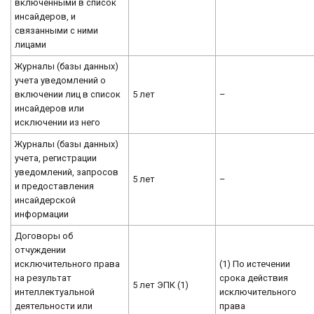
включенными в список
инсайдеров, и
связанными с ними
лицами
Журналы (базы данных)
учета уведомлений о
включении лиц в список
5 лет
–
инсайдеров или
исключении из него
Журналы (базы данных)
учета, регистрации
уведомлений, запросов
5 лет
–
и предоставления
инсайдерской
информации
Договоры об
отчуждении
исключительного права
(1) По истечении
на результат
срока действия
5 лет ЭПК (1)
интеллектуальной
исключительного
деятельности или
права