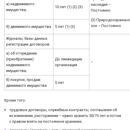
а) недвижимого
наследия –
10 лет (1) (2) (3)
имущества;
Постоянно
(3) Природоохранных
зон – Постоянно
б) движимого имущества
5 лет (1) (3)
Журналы, базы данных
регистрации договоров:
а) об отчуждении
(приобретении)
До ликвидации
–
недвижимого
организации
имущества;
б) покупок, продаж
5 лет
движимого имущества
Кроме того:
трудовые договоры, служебные контракты, соглашения об
их изменении, расторжении – нужно хранить 50/75 лет и потом
с правом взять на постоянное хранение;