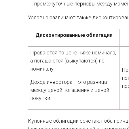
промежуточные периоды между момен
Условно различают также дисконтирован
Дисконтированные облигации
Продаются по цене ниже номинала,
а погашаются (выкупаются) по
номиналу.
Пр
по
Доход инвестора – это разница
пр
между ценой погашения и ценой
покупки.
Купонные облигации сочетают оба принц
(как правило, совпадающей с номиналом)