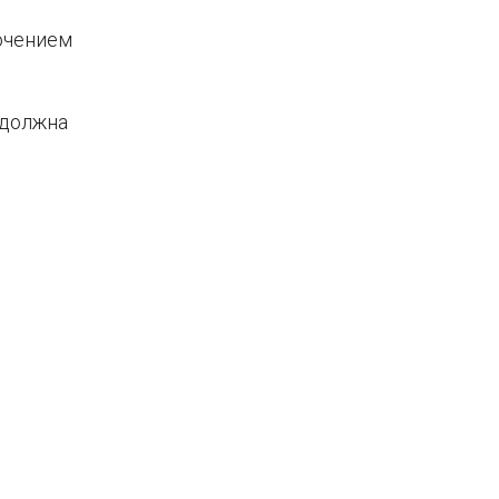
ючением
 должна