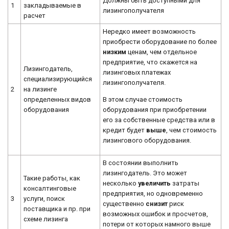
Должны быть доступными для
1
закладываемые в
лизингополучателя
расчет
Нередко имеет возможность
приобрести оборудование по более
низким
ценам, чем отдельное
предприятие, что скажется на
Лизингодатель,
лизинговых платежах
специализирующийся
лизингополучателя.
2
на лизинге
В этом случае стоимость
определенных видов
оборудования при приобретении
оборудования
его за собственные средства или в
кредит будет
выше
, чем стоимость
лизингового оборудования.
В состоянии выполнить
лизингодатель. Это может
Такие работы, как
несколько
увеличить
затраты
консалтинговые
предприятия, но одновременно
3
услуги, поиск
существенно
снизит
риск
поставщика и пр. при
возможных ошибок и просчетов,
схеме лизинга
потери от которых намного выше