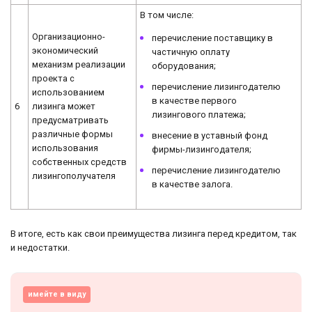
В том числе:
Организационно-
перечисление поставщику в
экономический
частичную оплату
механизм реализации
оборудования;
проекта с
перечисление лизингодателю
использованием
в качестве первого
6
лизинга может
лизингового платежа;
предусматривать
различные формы
внесение в уставный фонд
использования
фирмы-лизингодателя;
собственных средств
перечисление лизингодателю
лизингополучателя
в качестве залога.
В итоге, есть как свои преимущества лизинга перед кредитом, так
и недостатки.
имейте в виду