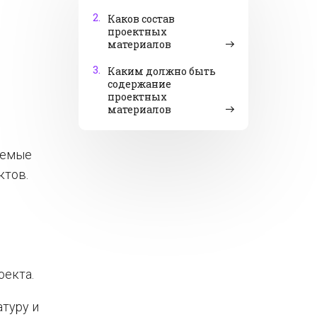
2.
Каков состав
проектных
материалов
3.
Каким должно быть
содержание
проектных
материалов
аемые
ктов.
оекта.
туру и