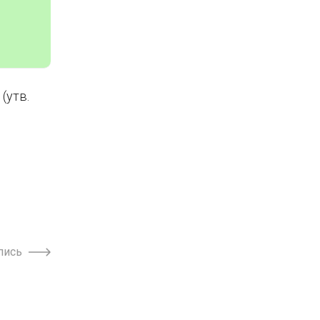
(утв.
пись