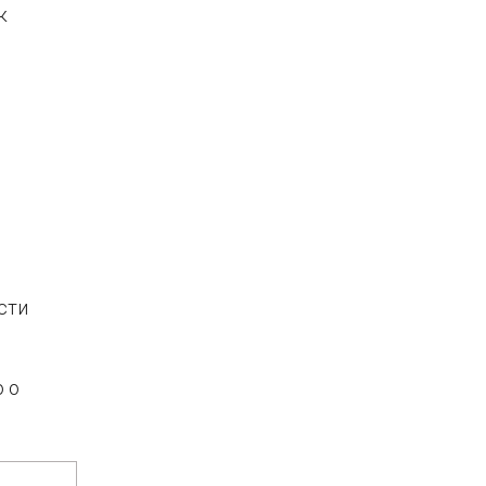
к
сти
 о