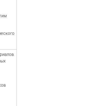
этим
ческого
ериалов
ных
ков