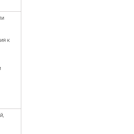
ли
ия к
и
й,