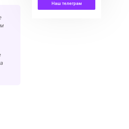
Наш телеграм
е
ом
е
ка