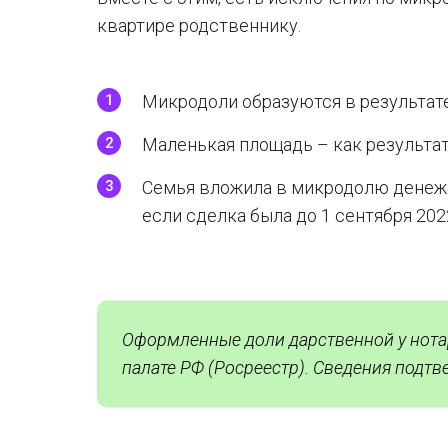
квартире родственнику.
Микродоли образуются в результат
Маленькая площадь – как результат
Семья вложила в микродолю денежн
если сделка была до 1 сентября 2022
Оформленные доли дарственной у нота
палате РФ (Росреестр). Сведения подт