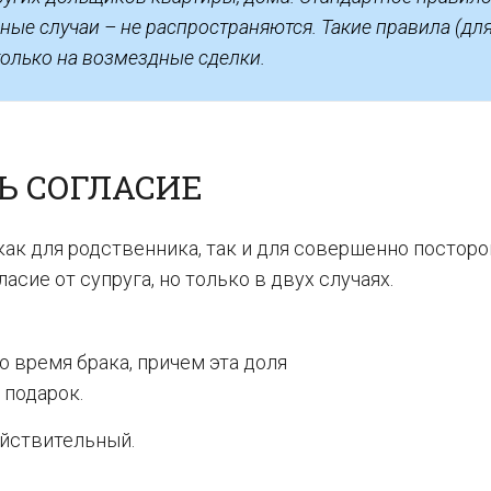
ные случаи – не распространяются. Такие правила (дл
только на возмездные сделки.
Ь СОГЛАСИЕ
ак для родственника, так и для совершенно постор
асие от супруга, но только в двух случаях.
 время брака, причем эта доля
 подарок.
ействительный.