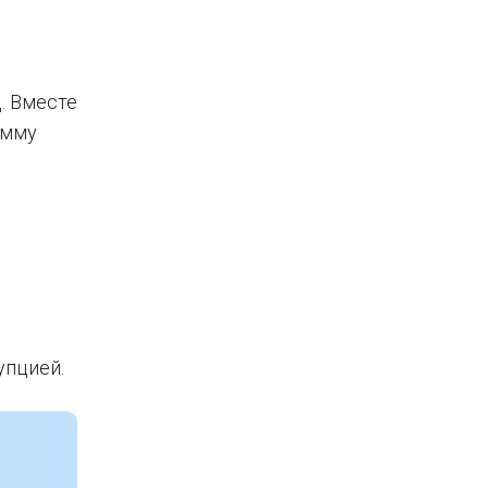
. Вместе
умму
упцией.
о