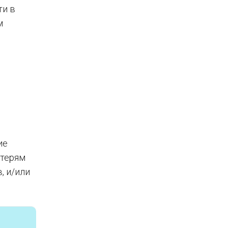
ти в
м
ие
отерям
, и/или