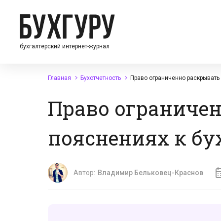
бухгалтерский интернет-журнал
Главная
Бухотчетность
Право ограниченно раскрывать 
Право ограниче
пояснениях к бух
Автор:
Владимир Бельковец-Краснов