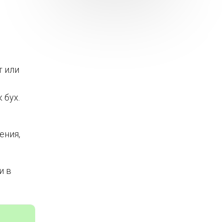
т или
 бух.
ения,
и в