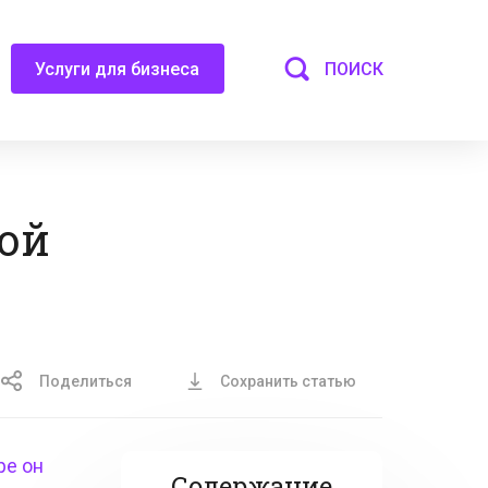
ПОИСК
Услуги для бизнеса
кой
Поделиться
Сохранить статью
ре он
Содержание