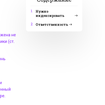
1.
Нужно
индексировать
2.
Ответственность
ожена не
ки (ст.
знь
и
енный
ре.