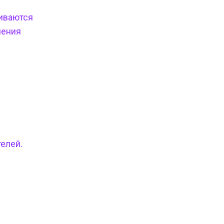
живаются
ления
елей.