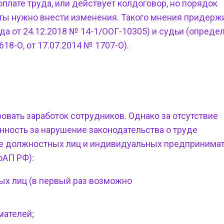
плате труда, или действует колдоговор, но порядок
нты нужно внести изменения. Такого мнения придер
да от 24.12.2018 № 14-1/ООГ-10305) и судьи (опреде
18-О, от 17.07.2014 № 1707-О).
овать заработок сотрудников. Однако
за отсутствие
енность за нарушение законодательства о труде
ее должностных лиц и индивидуальных предпринимат
оАП РФ):
ных лиц (в первый раз возможно
мателей;