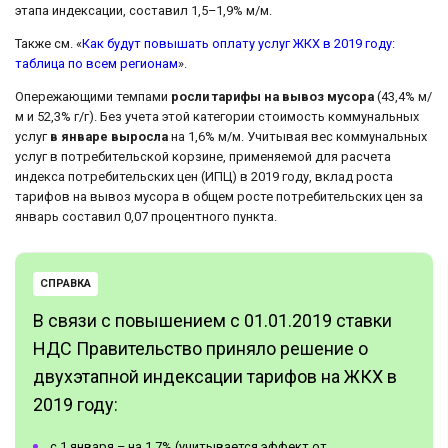
этапа индексации, составил 1,5–1,9% м/м.
Также см. «
Как будут повышать оплату услуг ЖКХ в 2019 году:
таблица по всем регионам
».
Опережающими темпами
росли тарифы на вывоз мусора
(43,4% м/
м и 52,3% г/г). Без учета этой категории стоимость коммунальных
услуг
в январе выросла
на 1,6% м/м. Учитывая вес коммунальных
услуг в потребительской корзине, применяемой для расчета
индекса потребительских цен (ИПЦ) в 2019 году, вклад роста
тарифов на вывоз мусора в общем росте потребительских цен за
январь составил 0,07 процентного пункта.
СПРАВКА
В связи с повышением с 01.01.2019 ставки
НДС Правительство приняло решение о
двухэтапной индексации тарифов на ЖКХ в
2019 году:
с 1 января – на 1,7% (учитывается эффект от