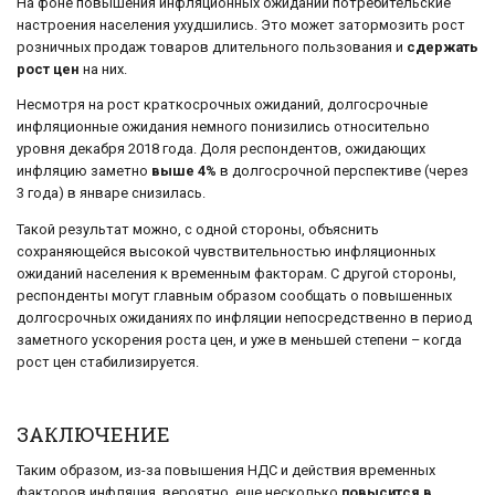
На фоне повышения инфляционных ожиданий потребительские
настроения населения ухудшились. Это может затормозить рост
розничных продаж товаров длительного пользования и
сдержать
рост цен
на них.
Несмотря на рост краткосрочных ожиданий, долгосрочные
инфляционные ожидания немного понизились относительно
уровня декабря 2018 года. Доля респондентов, ожидающих
инфляцию заметно
выше 4%
в долгосрочной перспективе (через
3 года) в январе снизилась.
Такой результат можно, с одной стороны, объяснить
сохраняющейся высокой чувствительностью инфляционных
ожиданий населения к временным факторам. С другой стороны,
респонденты могут главным образом сообщать о повышенных
долгосрочных ожиданиях по инфляции непосредственно в период
заметного ускорения роста цен, и уже в меньшей степени – когда
рост цен стабилизируется.
ЗАКЛЮЧЕНИЕ
Таким образом, из-за повышения НДС и действия временных
факторов инфляция, вероятно, еще несколько
повысится в