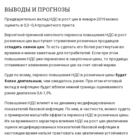
ВЫВОДЫ И ПРОГНОЗЫ
Предварительно вклад НДС в рост цен в январе-2019 можно
оценить в 0,3–0,4 процентного пункта.
Вероятной причиной неполного переноса повышения НДС в рост
розничных цен выступает стремление розничных продавцов
сгладить скачок цен
. То есть сделать его более растянутым во
времени и менее заметным для потребителей. Если при этом
повышение НДС уже перенесено в закупочные цены, то продавцы
сглаживают изменение розничных цен за счет своей маржи.
Судя по всему, перенос повышения НДС в розничные цены
будет
более длительным
, чем ожидалось ранее. При этом итоговый
вклад в инфляцию будет вблизи нижней границы оцениваемого
ранее диапазона 0,6-1,5%.
Повышение НДС влияет и на динамику модифицированных
показателей базовой инфляции. По ним, в частности, можно судить
о примерном масштабе эффекта переноса НДС в розничные цены.
Из-за временного характера влияния НДС на рост цен увеличение
оценок модифицированных показателей базовой инфляции в
настоящее время нельзя трактовать как увеличение устойчивого