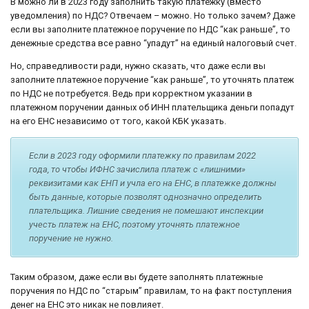
В можно ли в 2023 году заполнить такую платежку (вместо
уведомления) по НДС? Отвечаем – можно. Но только зачем? Даже
если вы заполните платежное поручение по НДС “как раньше”, то
денежные средства все равно “упадут” на единый налоговый счет.
Но, справедливости ради, нужно сказать, что даже если вы
заполните платежное поручение “как раньше”, то уточнять платеж
по НДС не потребуется. Ведь при корректном указании в
платежном поручении данных об ИНН плательщика деньги попадут
на его ЕНС независимо от того, какой КБК указать.
Если в 2023 году оформили платежку по правилам 2022
года, то чтобы ИФНС зачислила платеж с «лишними»
реквизитами как ЕНП и учла его на ЕНС, в платежке должны
быть данные, которые позволят однозначно определить
плательщика. Лишние сведения не помешают инспекции
учесть платеж на ЕНС, поэтому уточнять платежное
поручение не нужно.
Таким образом, даже если вы будете заполнять платежные
поручения по НДС по “старым” правилам, то на факт поступления
денег на ЕНС это никак не повлияет.