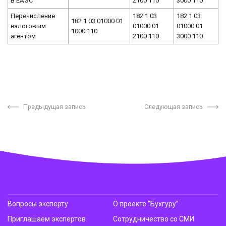
в ЕАЭС
2100 110
3000 110
Перечисление
182 1 03
182 1 03
182 1 03 01000 01
налоговым
01000 01
01000 01
1000 110
агентом
2100 110
3000 110
Предыдущая запись
Следующая запись
Вопросы эксперту
О проекте “Бухгуру”
Приглашаем экспертов
Сотрудничество со СМИ