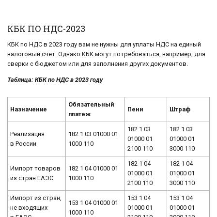
КБК ПО НДС-2023
КБК по НДС в 2023 году вам не нужны для уплаты НДС на единый
налоговый счет. Однако КБК могут потребоваться, например, для
сверки с бюджетом или для заполнения других документов.
Таблица: КБК по НДС в 2023 году
Обязательный
Назначение
Пени
Штраф
платеж
182 1 03
182 1 03
Реализация
182 1 03 01000 01
01000 01
01000 01
в России
1000 110
2100 110
3000 110
182 1 04
182 1 04
Импорт товаров
182 1 04 01000 01
01000 01
01000 01
из стран ЕАЭС
1000 110
2100 110
3000 110
Импорт из стран,
153 1 04
153 1 04
153 1 04 01000 01
не входящих
01000 01
01000 01
1000 110