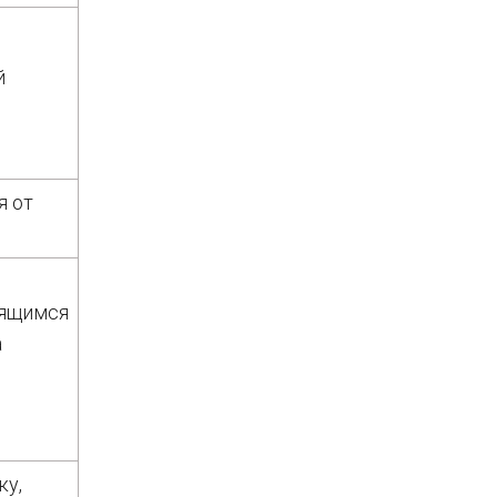
й
я от
дящимся
а
ку,