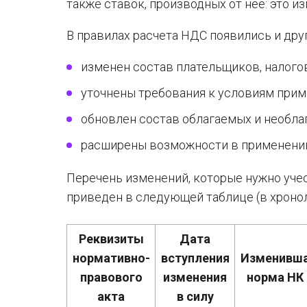
также ставок, производных от нее: это 
В правилах расчета НДС появились и дру
изменен состав плательщиков, налого
уточнены требования к условиям при
обновлен состав облагаемых и необла
расширены возможности в применении
Перечень изменений, которые нужно учест
приведен в следующей таблице (в хроно
Реквизиты
Дата
нормативно-
вступления
Изменивш
правового
изменения
норма НК
акта
в силу