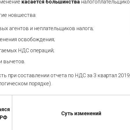
изменение
касается большинства
налогоплательщико
гие новшества:
вых агентов и неплательщиков налога;
менения освобождения;
гаемых НДС операций;
 вычетов.
ь при составлении отчета по НДС за 3 квартал 2019
логическом порядке).
аяся
Суть изменений
 РФ