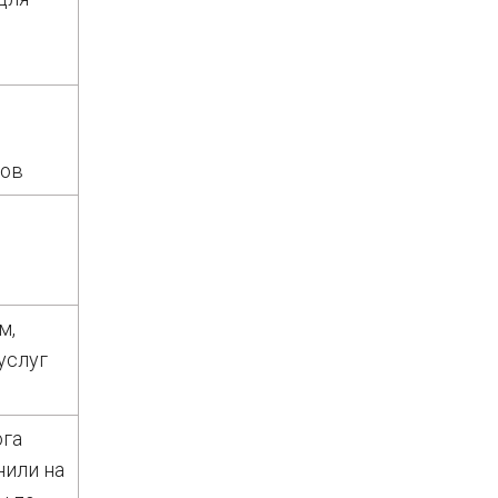
тов
м,
услуг
ога
нили на