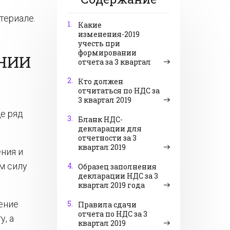
териале.
1.
Какие
изменения-2019
учесть при
формировании
АНИИ
отчета за 3 квартал
2.
Кто должен
отчитаться по НДС за
3 квартал 2019
е ряд
3.
Бланк НДС-
декларации для
отчетности за 3
квартал 2019
ния и
м силу
4.
Образец заполнения
декларации НДС за 3
квартал 2019 года
ение
5.
Правила сдачи
отчета по НДС за 3
у, а
квартал 2019