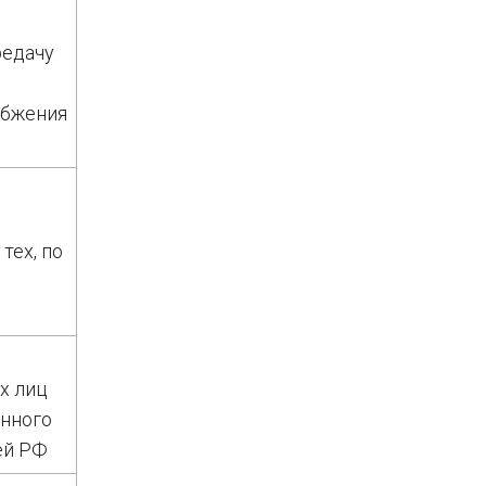
редачу
абжения
тех, по
х лиц
анного
ей РФ