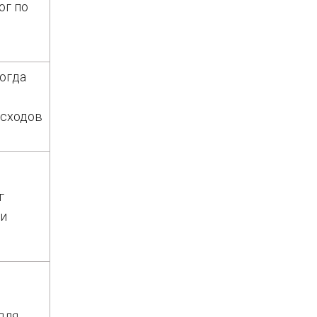
ог по
когда
асходов
г
ки
для