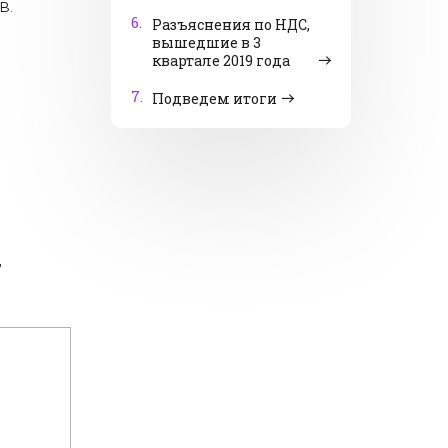
в.
6.
Разъяснения по НДС,
вышедшие в 3
квартале 2019 года
7.
Подведем итоги
,