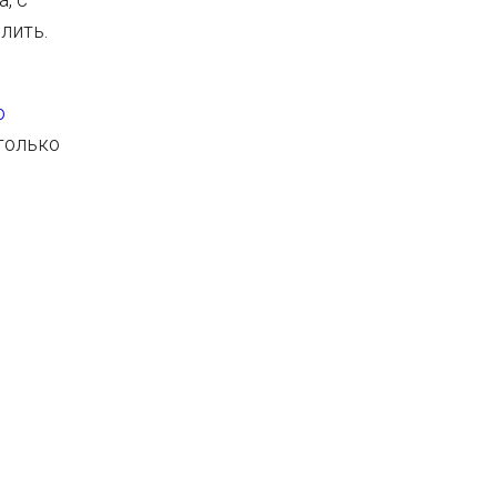
лить.
ю
только
,