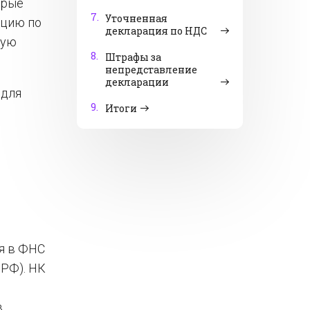
орые
7.
Уточненная
ацию по
декларация по НДС
вую
8.
Штрафы за
непредставление
декларации
 для
9.
Итоги
я в ФНС
 РФ). НК
в