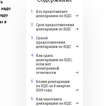
ть
и надо
1.
Кто представляет
надо
декларацию по НДС
сы в
2.
Срок предоставления
декларации по НДС
3.
Способ
предоставления
декларации по НДС
4.
Как сдать
декларацию по НДС,
если нет
электронной
отчетности
5.
Бланк декларации
по НДС за 4 квартал
2019 года
6.
Как заполнить
декларацию по НДС