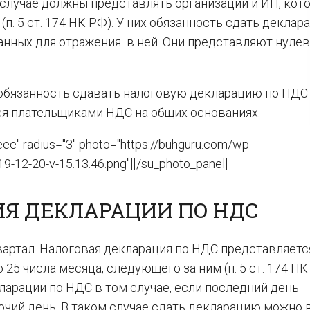
лучае должны представлять организации и ИП, кот
п. 5 ст. 174 НК РФ). У них обязанность сдать деклар
данных для отражения в ней. Они представляют нуле
обязанность сдавать налоговую декларацию по НДС
ся плательщиками НДС на общих основаниях.
e" radius="3" photo="https://buhguru.com/wp-
-12-20-v-15.13.46.png"][/su_photo_panel]
ИЯ ДЕКЛАРАЦИИ ПО НДС
артал. Налоговая декларация по НДС представляетс
25 числа месяца, следующего за ним (п. 5 ст. 174 НК
арации по НДС в том случае, если последний день
бочий день. В таком случае сдать декларацию можно 