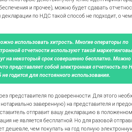
еспечения и прочее), можно будет сдавать отчетнос
 декларации по НДС такой способ не подходит, о чем
можно использовать хитрость. Многие операторы по
ктронной отчетности используют такой маркетинговы
луг на некоторый срок совершенно бесплатно. Можно
что представляет собой электронная отчетность по Н
 не годится для постоянного использования.
ез представителя по доверенности. Для этого необ
 нотариально заверенную) на представителя и предо
дставитель отправит вашу декларацию в положенно
ация не является бесплатной. Но для разовой отправ
ет дешевле, чем покупать на год полную электронну