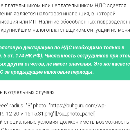
чине плательщиком или неплательщиком НДС сдается
ения является налоговая инспекция, в которой
изация или ИП. Наличие обособленных подразделен
 крупнейшим налогоплательщиком, ситуации не меня
налоговую декларацию по НДС необходимо только в
 5 ст. 174 НК РФ). Численность сотрудников при этом
х других отчетов, не имеет значения. Это же касаетс
ДС за предыдущие налоговые периоды.
ь в отдельных случаях:
e" radius="3" photo="https://buhguru.com/wp-
-12-20-v-15.15.31.png"][/su_photo_panel]
й специальные условия, должен иметь возможность
Обычно такая сдача происходит через спецоператора