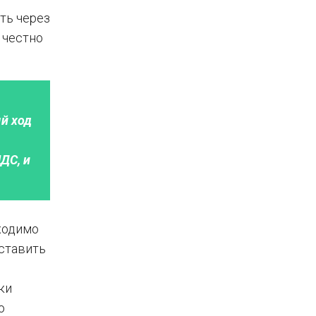
ть через
 честно
й ход
ДС, и
ходимо
ставить
м
ки
ю