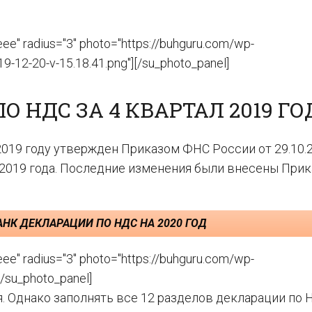
e" radius="3" photo="https://buhguru.com/wp-
-12-20-v-15.18.41.png"][/su_photo_panel]
 НДС ЗА 4 КВАРТАЛ 2019 ГО
2019 году утвержден Приказом ФНС России от 29.10.
 2019 года. Последние изменения были внесены При
АНК ДЕКЛАРАЦИИ ПО НДС НА 2020 ГОД
e" radius="3" photo="https://buhguru.com/wp-
[/su_photo_panel]
. Однако заполнять все 12 разделов декларации по 