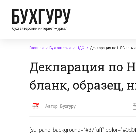
бухгалтерский интернет-журнал
Главная
Бухгалтерия
НДС
Декларация по НДС за 4 к
Декларация по НД
бланк, образец,
Автор:
Бухгуру
[su_panel background=”#87faff” color=”#0d0