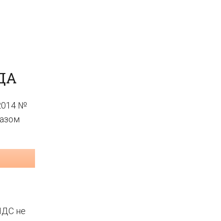
ДА
2014 №
казом
НДС не