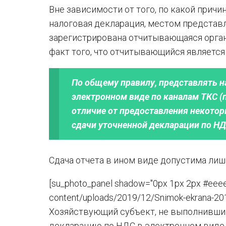
Вне зависимости от того, по какой при
налоговая декларация, местом представл
зарегистрирована отчитывающаяся орган
факт того, что отчитывающийся является
По общему правилу, представлять 
электронном виде по каналам ТКС (п.
отличие от предоставления некоторы
сдачи уточненной декларации по Н
Сдача отчета в ином виде допустима лиш
[su_photo_panel shadow="0px 1px 2px #eeeee
content/uploads/2019/12/Snimok-ekrana-2019
Хозяйствующий субъект, не выполнивши
декларацию по НДС в электронном виде. 