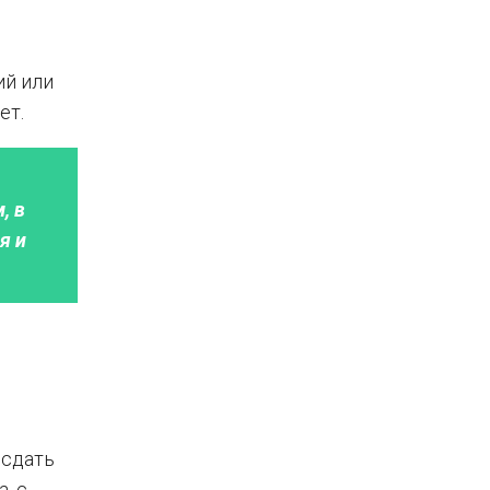
ий или
ет.
, в
я и
 сдать
, с