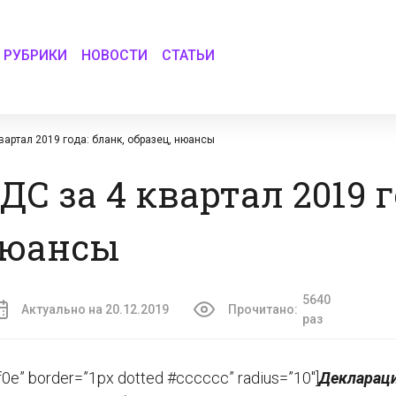
РУБРИКИ
НОВОСТИ
СТАТЬИ
вартал 2019 года: бланк, образец, нюансы
С за 4 квартал 2019 г
 нюансы
5640
Актуально на 20.12.2019
Прочитано:
раз
f0e” border=”1px dotted #cccccc” radius=”10″]
Деклараци