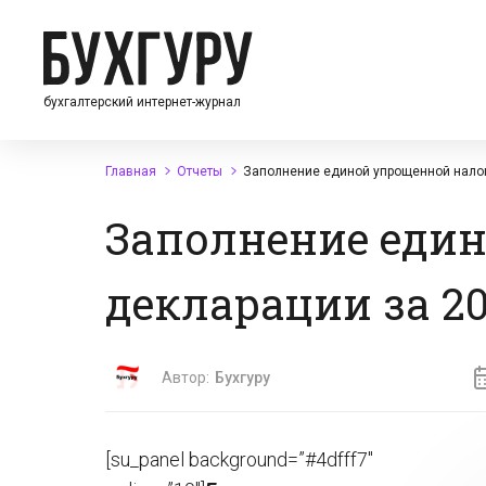
бухгалтерский интернет-журнал
Главная
Отчеты
Заполнение единой упрощенной налог
Заполнение еди
декларации за 20
Автор:
Бухгуру
[su_panel background=”#4dfff7″