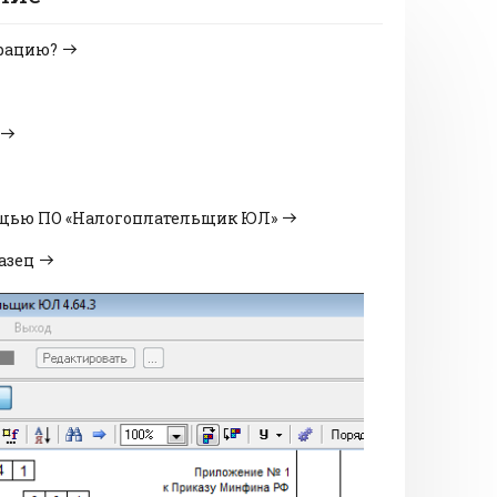
арацию?
ощью ПО «Налогоплательщик ЮЛ»
азец