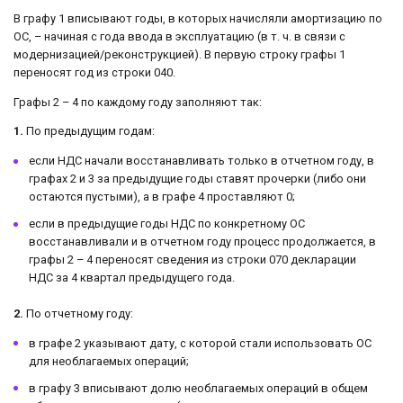
В графу 1 вписывают годы, в которых начисляли амортизацию по
ОС, – начиная с года ввода в эксплуатацию (в т. ч. в связи с
модернизацией/реконструкцией). В первую строку графы 1
переносят год из строки 040.
Графы 2 – 4 по каждому году заполняют так:
1.
По предыдущим годам:
если НДС начали восстанавливать только в отчетном году, в
графах 2 и 3 за предыдущие годы ставят прочерки (либо они
остаются пустыми), а в графе 4 проставляют 0;
если в предыдущие годы НДС по конкретному ОС
восстанавливали и в отчетном году процесс продолжается, в
графы 2 – 4 переносят сведения из строки 070 декларации
НДС за 4 квартал предыдущего года.
2.
По отчетному году:
в графе 2 указывают дату, с которой стали использовать ОС
для необлагаемых операций;
в графу 3 вписывают долю необлагаемых операций в общем