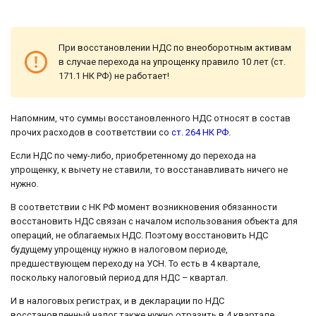
При восстановлении НДС по внеоборотным активам
в случае перехода на упрощенку правило 10 лет (ст.
171.1 НК РФ) не работает!
Напомним, что суммы восстановленного НДС относят в состав
прочих расходов в соответствии со
ст. 264 НК РФ
.
Если НДС по чему-либо, приобретенному до перехода на
упрощенку, к вычету не ставили, то восстанавливать ничего не
нужно.
В соответствии с НК РФ момент возникновения обязанности
восстановить НДС связан с началом использования объекта для
операций, не облагаемых НДС. Поэтому восстановить НДС
будущему упрощенцу нужно в налоговом периоде,
предшествующем переходу на УСН. То есть в 4 квартале,
поскольку налоговый период для НДС – квартал.
И в налоговых регистрах, и в декларации по НДС
восстановленный налог также нужно отразить в 4 квартале