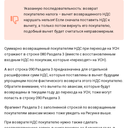
Указанную последовательность: возврат
покупателю налога – вычет возвращенного НДС
нарушать нельзя! Если сначала поставить НДС к
вычету, а только потом вернуть его покупателю,
подобный вычет будет считаться неправомерным.
Суммарно возвращенный покупателям НДС при переходе на УСН
отражают в строке 080 Раздела 3 (вместе с восстановленным
входным НДС по покупкам, которые «переходят» на УСН).
А вот строка 090 Раздела 3 предназначена для отдельной
расшифровки сумм НДС, которые поставлены в вычет будущим
упрощенцем после фактического возврата этого НДС покупателю.
Обратите внимание, что вычеты по авансам, которые будут
возвращены в текущем году до перехода на УСН, тоже могут
попасть в строку 090 Раздела 3.
Фрагмент Раздела 3 с заполненной строкой по возвращенным
покупателям авансам можно тоже увидеть на Рисунке выше.
При возврате НДС покупателю нужно также сделать
соответствующую запись в книге покупок за 4 квартал года, в