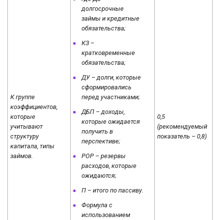
долгосрочные
займы и кредитные
обязательства;
КЗ –
кратковременные
обязательства;
ДУ – долги, которые
сформировались
перед участниками;
К группе
коэффициентов,
ДБП – доходы,
которые
0,5
которые ожидается
учитывают
(рекомендуемый
получить в
структуру
показатель – 0,8)
перспективе;
капитала, типы
РОР – резервы
займов.
расходов, которые
ожидаются;
П – итого по пассиву.
Формула с
использованием