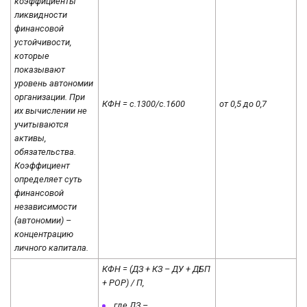
коэффициенты
ликвидности
финансовой
устойчивости,
которые
показывают
уровень автономии
организации. При
КФН = с.1300/с.1600
от 0,5 до 0,7
их вычислении не
учитываются
активы,
обязательства.
Коэффициент
определяет суть
финансовой
независимости
(автономии) –
концентрацию
личного капитала.
КФН = (ДЗ + КЗ – ДУ + ДБП
+ РОР) / П,
где ДЗ –