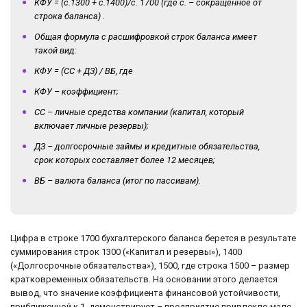
КФУ = (с.1300 + с.1400)/с. 1700 (где с. – сокращенное от
строка баланса) .
Общая формула с расшифровкой строк баланса имеет
такой вид:
КФУ = (СС + ДЗ) / ВБ, где
КФУ – коэффициент;
СС – личные средства компании (капитал, который
включает личные резервы);
ДЗ – долгосрочные займы и кредитные обязательства,
срок которых составляет более 12 месяцев;
ВБ – валюта баланса (итог по пассивам).
Цифра в строке 1700 бухгалтерского баланса берется в результате
суммирования строк 1300 («Капитал и резервы»), 1400
(«Долгосрочные обязательства»), 1500, где строка 1500 – размер
кратковременных обязательств. На основании этого делается
вывод, что значение коэффициента финансовой устойчивости,
приближенной к 1, демонстрирует – предприятие привлекло мало