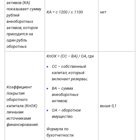
активов (КА)
показывает сумму
КА = с.1200 / с.1100
нет
рублей
внеоборотных
активов, которое
приходится на
один рубль
оборотных.
КпОК = (СС – ВА) / ОА, где
СС – собственный
капитал, который
включает резервы;
Коэффициент
ВА – сумма
покрытия
внеоборотных
оборотного
активов;
капитала (КпОК)
выше 0,1
ОА – оборотное
личными
имущество.
источниками
финансирования.
Формула по
бухотчетности: