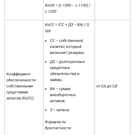
КпОК = (с.1300 – с.1100) /
с.1200
КоСС = (СС + ДЗ – ВА) / З,
где
СС – собственный
капитал, который
включает резервы;
ДЗ – долгосрочные
кредитные
обязательства и
Коэффициент
займы;
обеспеченности
собственными
от 0,6 до 0,8
ВА – сумма
средствами
внеоборотных
запасов (КоСС).
активов;
З – запасы.
Формула по
бухотчетности: