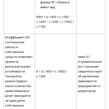
формы № 1 баланса
имеет вид:
КФН = (с.1400 + с.1500 –
с.1450 – с.1530 – с.1540) /
с.1700
Коэффициент (К)
соотношения
взятых и
собственных
средств позволяет
ниже 0,7
провести
(стремительный
реальный анализ
рост значения
устойчивости.
К = (с.1400 + с.1500) /
свидетельствует
Показатель
с.1300
об увеличении
демонстрирует,
зависимости
какое количество
предприятия от
заимствованных
кредиторов)
денег приходится
на один рубль
собственных