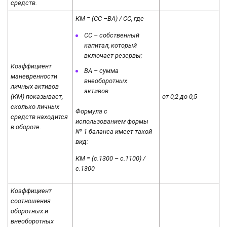
средств.
КМ = (СС –ВА) / СС, где
СС – собственный
капитал, который
включает резервы;
Коэффициент
ВА – сумма
маневренности
внеоборотных
личных активов
активов.
(КМ) показывает,
от 0,2 до 0,5
сколько личных
Формула с
средств находится
использованием формы
в обороте.
№ 1 баланса имеет такой
вид:
КМ = (с.1300 – с.1100) /
с.1300
Коэффициент
соотношения
оборотных и
внеоборотных