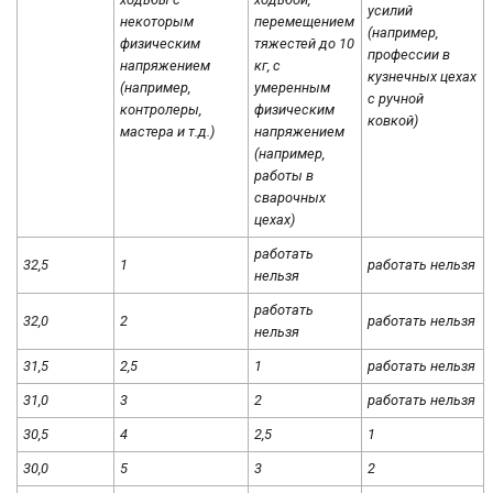
усилий
некоторым
перемещением
(например,
физическим
тяжестей до 10
профессии в
напряжением
кг, с
кузнечных цехах
(например,
умеренным
с ручной
контролеры,
физическим
ковкой)
мастера и т.д.)
напряжением
(например,
работы в
сварочных
цехах)
работать
32,5
1
работать нельзя
нельзя
работать
32,0
2
работать нельзя
нельзя
31,5
2,5
1
работать нельзя
31,0
3
2
работать нельзя
30,5
4
2,5
1
30,0
5
3
2