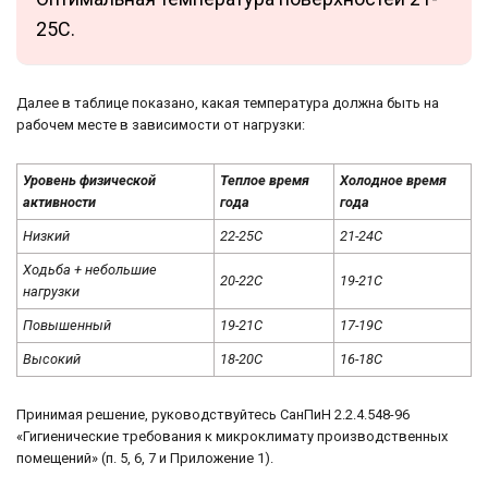
25С.
Далее в таблице показано, какая температура должна быть на
рабочем месте в зависимости от нагрузки:
Уровень физической
Теплое время
Холодное время
активности
года
года
Низкий
22-25С
21-24С
Ходьба + небольшие
20-22С
19-21С
нагрузки
Повышенный
19-21С
17-19С
Высокий
18-20С
16-18С
Принимая решение, руководствуйтесь СанПиН 2.2.4.548-96
«Гигиенические требования к микроклимату производственных
помещений» (п. 5, 6, 7 и Приложение 1).