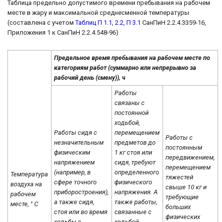
Таблица предельно допустимого времени пребывания на рабочем
месте в жару и максимальной среднесменной температуры
(составлена с учетом
Таблиц П 1.1
,
2.2
,
П 3.1
СанПиН 2.2.4.3359-16,
Приложения 1 к СанПиН 2.2.4.548-96)
Предельное время пребывания на рабочем месте по
категориям работ (суммарно или непрерывно за
рабочий день (смену)), ч
Работы
связаны с
постоянной
ходьбой,
Работы сидя с
перемещением
Работы с
незначительным
предметов до
постоянным
физическим
1 кг стоя или
передвижением,
напряжением
сидя, требуют
перемещением
(например, в
определенного
Температура
тяжестей
сфере точного
физического
воздуха на
свыше 10 кг и
приборостроения),
напряжения. А
рабочем
требующие
а также сидя,
также работы,
месте, ° С
больших
стоя или во время
связанные с
физических
ходьбы с
ходьбой,