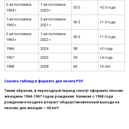
2-ая половина
1-ая половина
55.5
+0.5 года
1964 г.
2020 г.
1-ая половина
2-ая половина
56.5
+1.5 года
1965 г.
2021 г.
2-ая половина
1-ая половина
56.5
+1.5 года
1965 г.
2022 г.
1966
2024
58
+3 года
1967
2026
59
+4 года
1968
2028
60
+5 лет
Скачать таблицу в формате для печати PDF
Таким образом, в переходный период смогут оформить пенсию
женщины 1964-1967 годов рождения. Начиная с 1968 года
рождении и позднее возраст общеустановленный выхода на
пенсию для женщин – 60 лет!