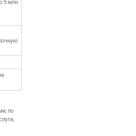
 5 млн.
срочную
те
и, по
слуги,