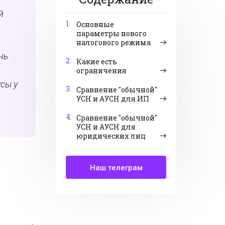
й
1.
Основные
параметры нового
налогового режима
нь
2.
Какие есть
ограничения
сы у
3.
Сравнение "обычной"
УСН и АУСН для ИП
4.
Сравнение "обычной"
УСН и АУСН для
юридических лиц
Наш телеграм