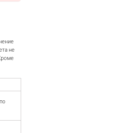
нение
ета не
 Кроме
по