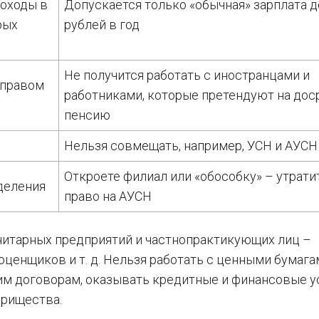
доходы в
Допускается только «обычная» зарплата до
рых
рублей в год
Не получится работать с иностранцами и
 правом
работниками, которые претендуют на до
пенсию
Нельзя совмещать, например, УСН и АУСН
Откроете филиал или «обособку» – утрати
деления
право на АУСН
унитарных предприятий и частнопрактикующих лиц –
ценщиков и т. д. Нельзя работать с ценными бумагам
им договорам, оказывать кредитные и финансовые у
арищества.