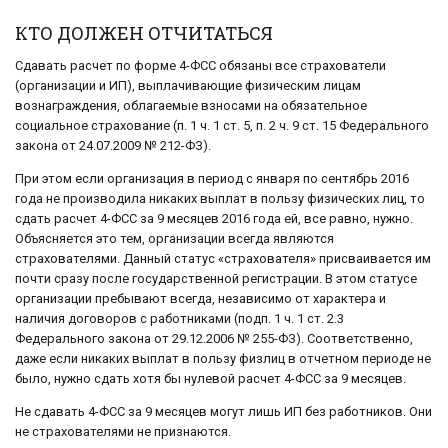
КТО ДОЛЖЕН ОТЧИТАТЬСЯ
Сдавать расчет по форме 4-ФСС обязаны все страхователи
(организации и ИП), выплачивающие физическим лицам
вознаграждения, облагаемые взносами на обязательное
социальное страхование (п. 1 ч. 1 ст. 5, п. 2 ч. 9 ст. 15 Федерального
закона от 24.07.2009 № 212-ФЗ).
При этом если организация в период с января по сентябрь 2016
года не производила никаких выплат в пользу физических лиц, то
сдать расчет 4-ФСС за 9 месяцев 2016 года ей, все равно, нужно.
Объясняется это тем, организации всегда являются
страхователями. Данный статус «страхователя» присваивается им
почти сразу после государственной регистрации. В этом статусе
организации пребывают всегда, независимо от характера и
наличия договоров с работниками (подп. 1 ч. 1 ст. 2.3
Федерального закона от 29.12.2006 № 255-ФЗ). Соответственно,
даже если никаких выплат в пользу физлиц в отчетном периоде не
было, нужно сдать хотя бы нулевой расчет 4-ФСС за 9 месяцев.
Не сдавать 4-ФСС за 9 месяцев могут лишь ИП без работников. Они
не страхователями не признаются.