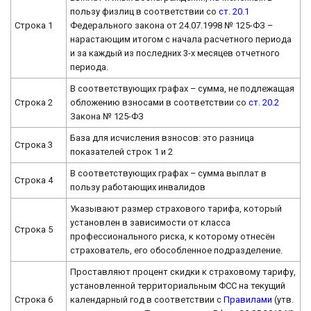
пользу физлиц в соответствии со
ст. 20.1
Строка 1
Федерального закона от 24.07.1998 № 125-ФЗ –
нарастающим итогом с начала расчетного периода
и за каждый из последних 3-х месяцев отчетного
периода.
В соответствующих графах – сумма, не подлежащая
Строка 2
обложению взносами в соответствии со
ст. 20.2
Закона № 125-ФЗ
База для исчисления взносов: это разница
Строка 3
показателей строк 1 и 2
В соответствующих графах – сумма выплат в
Строка 4
пользу работающих инвалидов
Указывают размер страхового тарифа, который
установлен в зависимости от класса
Строка 5
профессионального риска, к которому отнесён
страхователь, его обособленное подразделение.
Проставляют процент скидки к страховому тарифу,
установленной территориальным ФСС на текущий
Строка 6
календарный год в соответствии с
Правилами
(утв.