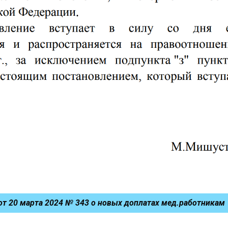
от 20 марта 2024 № 343 о новых доплатах мед.работникам