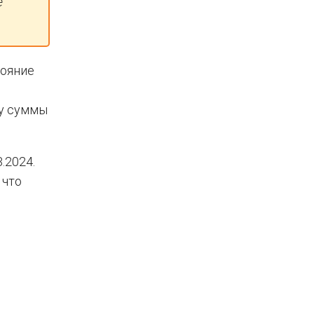
е
тояние
ду суммы
.2024.
 что