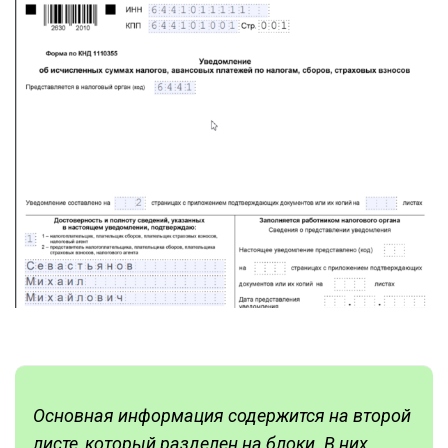
Основная информация содержится на второй
листе, который разделен на блоки. В них