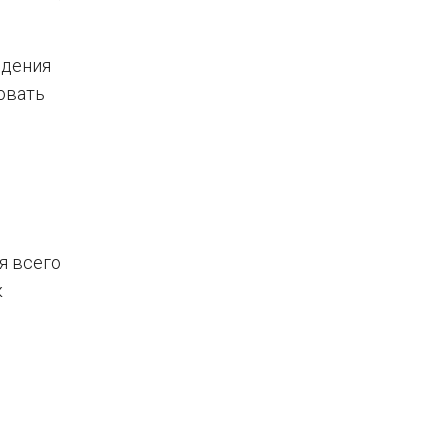
едения
овать
я всего
к