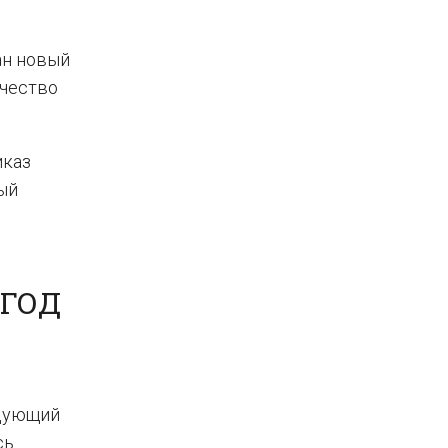
ан новый
ичество
иказ
ый
 ГОД
едующий
сь