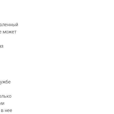
овленный
е может
з.
лужбе
а
олько
ии
 в нее