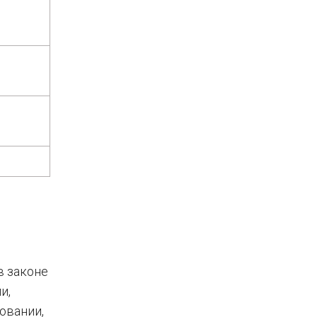
в законе
и,
овании,