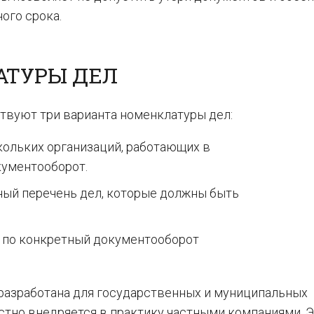
ого срока.
АТУРЫ ДЕЛ
твуют три варианта номенклатуры дел:
кольких организаций, работающих в
кументооборот.
ный перечень дел, которые должны быть
я по конкретный документооборот
разработана для государственных и муниципальных
стно внедряется в практику частными компаниями. 