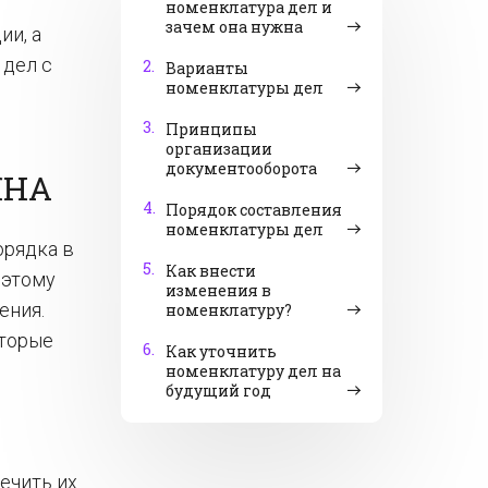
номенклатура дел и
зачем она нужна
ии, а
 дел с
2.
Варианты
номенклатуры дел
3.
Принципы
организации
документооборота
ЖНА
4.
Порядок составления
номенклатуры дел
орядка в
5.
Как внести
оэтому
изменения в
ения.
номенклатуру?
оторые
6.
Как уточнить
номенклатуру дел на
будущий год
ечить их