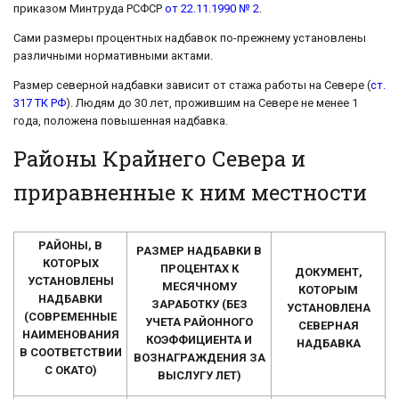
приказом Минтруда РСФСР
от 22.11.1990 № 2
.
Сами размеры процентных надбавок по-прежнему установлены
различными нормативными актами.
Размер северной надбавки зависит от стажа работы на Севере (
ст.
317 ТК РФ
). Людям до 30 лет, прожившим на Севере не менее 1
года, положена повышенная надбавка.
Районы Крайнего Севера и
приравненные к ним местности
РАЙОНЫ, В
РАЗМЕР НАДБАВКИ В
КОТОРЫХ
ПРОЦЕНТАХ К
ДОКУМЕНТ,
УСТАНОВЛЕНЫ
МЕСЯЧНОМУ
КОТОРЫМ
НАДБАВКИ
ЗАРАБОТКУ (БЕЗ
УСТАНОВЛЕНА
(СОВРЕМЕННЫЕ
УЧЕТА РАЙОННОГО
СЕВЕРНАЯ
НАИМЕНОВАНИЯ
КОЭФФИЦИЕНТА И
НАДБАВКА
В СООТВЕТСТВИИ
ВОЗНАГРАЖДЕНИЯ ЗА
С ОКАТО)
ВЫСЛУГУ ЛЕТ)