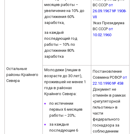
месяцев работы –
ВС СССР
от
увеличение на 10% до
26.09.1967 № 1908-
достижения 60%
VII
заработка,
Указ Президиума
ВС СССР
от
за каждый
10.02.1960
последующий год
работы – 10% по
достижении 80%
заработка
Остальные
Молодежи (лицам в
Постановление
районы Крайнего
возрасте до 30 лет),
Совмина РСФСР
от
Севера
прожившей не менее 1
22.10.1990 № 458
года в районах
Документ не
Крайнего Севера:
отменён в рамках
«регуляторной
по истечении
гильотины» в
первых 6 месяцев
части
работы – 20%;
федерального
за каждые
госнадзора за
последующие 6
соблюдением