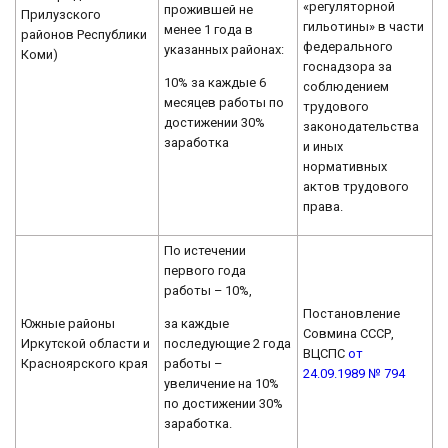
«регуляторной
прожившей не
Прилузского
гильотины» в части
менее 1 года в
районов Республики
федерального
указанных районах:
Коми)
госнадзора за
10% за каждые 6
соблюдением
месяцев работы по
трудового
достижении 30%
законодательства
заработка
и иных
нормативных
актов трудового
права.
По истечении
первого года
работы – 10%,
Постановление
за каждые
Южные районы
Совмина СССР,
последующие 2 года
Иркутской области и
ВЦСПС
от
работы –
Красноярского края
24.09.1989 № 794
увеличение на 10%
по достижении 30%
заработка.