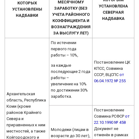
МЕСЯЧНОМУ
КОТОРЫХ
УСТАНОВЛЕНА
ЗАРАБОТКУ (БЕЗ
УСТАНОВЛЕНЫ
СЕВЕРНАЯ
УЧЕТА РАЙОННОГО
НАДБАВКИ
НАДБАВКА
КОЭФФИЦИЕНТА И
ВОЗНАГРАЖДЕНИЯ
ЗА ВЫСЛУГУ ЛЕТ)
По истечении
первого года
работы – 10%,
Постановление ЦК
за каждые
КПСС, Совмина
последующие 2 года
СССР, ВЦСПС
от
работы –
06.04.1972 № 255
увеличение на 10%
по достижении 30%
Архангельская
заработка.
область, Республика
Коми (кроме
Постановление
районов Крайнего
Совмина РСФСР
от
Севера и
22.10.1990 № 458
приравненных к ним
Документ не
Молодежи (лицам в
местностей, а также
отменён в рамках
возрасте до 30 лет),
Койгородского и