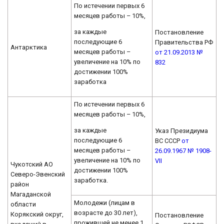
По истечении первых 6
месяцев работы – 10%,
за каждые
Постановление
последующие 6
Правительства РФ
Антарктика
месяцев работы –
от 21.09.2013 №
увеличение на 10% по
832
достижении 100%
заработка
По истечении первых 6
месяцев работы – 10%,
за каждые
Указ Президиума
последующие 6
ВС СССР
от
месяцев работы –
26.09.1967 № 1908-
увеличение на 10% по
VII
Чукотский АО
достижении 100%
Северо-Эвенский
заработка.
район
Магаданской
Молодежи (лицам в
области
возрасте до 30 лет),
Корякский округ,
Постановление
прожившей не менее 1