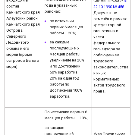
входящий в
Совмина РСФСР
от
года в указанных
состав
22.10.1990 № 458
районах:
Камчатского края
Документ не
Алеутский район
отменён в рамках
по истечении
Камчатского края
«регуляторной
первых 6 месяцев
Острова
гильотины» в
работы – 20%;
Северного
части
за каждые
Ледовитого
федерального
последующие 6
океана и его
госнадзора за
месяцев работы –
морей (кроме
соблюдением
увеличение на 20%
островов Белого
трудового
и по достижении
моря)
законодательства
60% заработка –
и иных
20% за один год
нормативных
работы по
актов трудового
достижении 100%
права.
заработка.
По истечении первых 6
месяцев работы – 10%,
за каждые
последующие 6
Указ Президиума