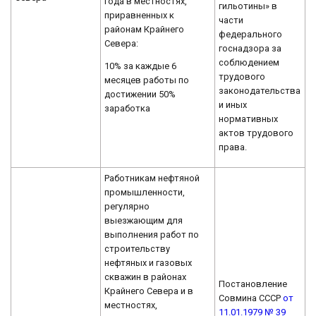
года в местностях,
гильотины» в
приравненных к
части
районам Крайнего
федерального
Севера:
госнадзора за
соблюдением
10% за каждые 6
трудового
месяцев работы по
законодательства
достижении 50%
и иных
заработка
нормативных
актов трудового
права.
Работникам нефтяной
промышленности,
регулярно
выезжающим для
выполнения работ по
строительству
нефтяных и газовых
скважин в районах
Постановление
Крайнего Севера и в
Совмина СССР
от
местностях,
11.01.1979 № 39