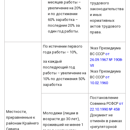
месяцев работы –
трудового
увеличение на 20%
законодательства
и по достижении
и иных
60% заработка –
нормативных
последние 20% за
актов трудового
один год работы.
права.
По истечении первого
Указ Президиума
года работы – 10%,
ВС СССР
от
26.09.1967 № 1908-
за каждый
VII
последующий год
Указ Президиума
работы – увеличение на
ВС СССР
от
10% по достижения 50%
10.02.1960
заработка
Постановление
Совмина РСФСР
от
22.10.1990 № 458
Местности,
Молодежи (лицам в
Документ не
приравненные к
возрасте до 30 лет),
отменён в рамках
районам Крайнего
прожившей не менее 1
«регуляторной
Севера