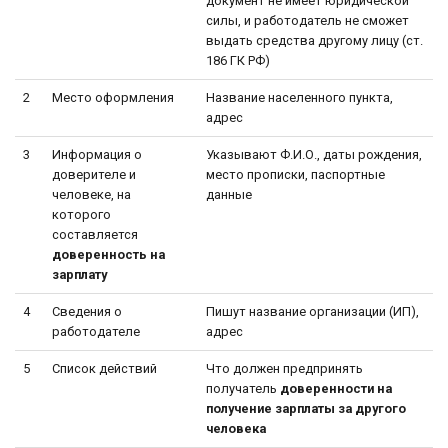
документ не имеет юридической
силы, и работодатель не сможет
выдать средства другому лицу (ст.
186 ГК РФ)
2
Место оформления
Название населенного пункта,
адрес
3
Информация о
Указывают Ф.И.О., даты рождения,
доверителе и
место прописки, паспортные
человеке, на
данные
которого
составляется
доверенность на
зарплату
4
Сведения о
Пишут название организации (ИП),
работодателе
адрес
5
Список действий
Что должен предпринять
получатель
доверенности на
получение зарплаты за другого
человека