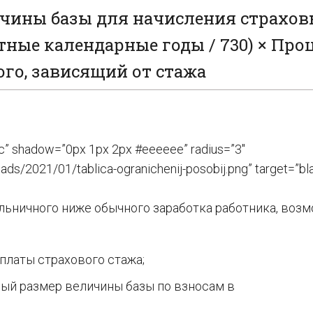
чины базы для начисления страхо
тные календарные годы / 730) × Про
го, зависящий от стажа
c” shadow=”0px 1px 2px #eeeeee” radius=”3″
ds/2021/01/tablica-ogranichenij-posobij.png” target=”bla
ольничного ниже обычного заработка работника, воз
платы страхового стажа;
ый размер величины базы по взносам в