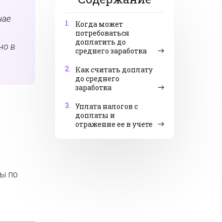
чае
1.
Когда может
потребоваться
доплатить до
но в
среднего заработка
2.
Как считать доплату
до среднего
заработка
3.
Уплата налогов с
доплаты и
отражение ее в учете
ы по