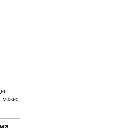
дни
т можно
мма