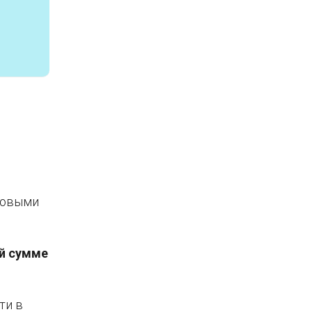
ховыми
й сумме
ти в